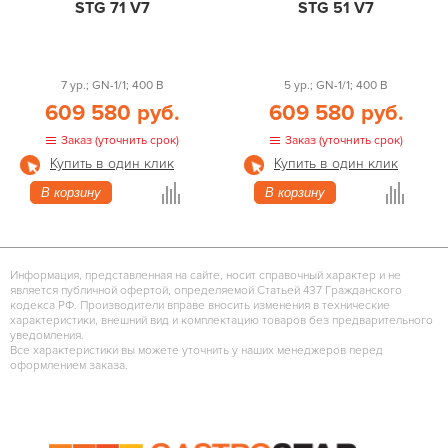
STG 71 V7
STG 51 V7
7 ур.; GN-1/1; 400 В
5 ур.; GN-1/1; 400 В
609 580 руб.
609 580 руб.
Заказ (уточнить срок)
Заказ (уточнить срок)
Купить в один клик
Купить в один клик
В корзину
В корзину
Информация, представленная на сайте, носит справочный характер и не
является публичной офертой, определяемой Статьей 437 Гражданского
кодекса РФ. Производители вправе вносить изменения в технические
характеристики, внешний вид и комплектацию товаров без предварительного
уведомления.
Все характеристики вы можете уточнить у наших менеджеров перед
оформлением заказа.