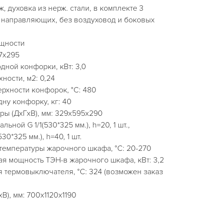
, духовка из нерж. стали, в комплекте 3
4 направляющих, без воздуховод и боковых
ощности
7х295
ной конфорки, кВт: 3,0
ости, м2: 0,24
рхности конфорок, °С: 480
ну конфорку, кг: 40
ры (ДхГхВ), мм: 329х595х290
льной G 1/1(530*325 мм.), h=20, 1 шт.,
30*325 мм.), h=40, 1 шт.
температуры жарочного шкафа, °С: 20-270
я мощность ТЭН-в жарочного шкафа, кВт: 3,2
 термовыключателя, °С: 324 (возможен заказ
В), мм: 700x1120x1190