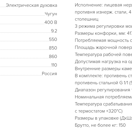
Исполнение: лицевая нерж
Электрическая духовка
противня изнерж. стали, 
Чугун
столешниц
400 В
3 режима регулировки м
9.2
Размеры конфорки, мм: 41
550
Потребляемая мощность од
Площадь жарочной поверхн
850
Температура рабочей пове
860
Допустимая нагрузка на од
110
Внутренние размеры каме
Россия
В комплекте: противень ста
противень стальной G 1/1 (5
Диапазон регулирования 
Номинальная потребляема
Температура срабатывания
с термостатом +320°С)
Размеры в упаковке (ДхШх
Брутто, не более кг: 150