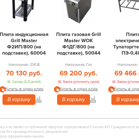
Плита индукционная
Плита газовая Grill
Плит
Grill Master
Master WOK
электрич
Ф2ИП/800 (на
Ф1ДГ/800 (на
Тулаторгт
подставке), 60004
подставке), 50044
ПЭ-0,4
Напольная; 230 В
Напольная; Газ
Напольная; 
70 130 руб.
69 200 руб.
69 466 
Склад (2-5 дней)
Заказ (уточнить срок)
Заказ (уточн
Купить в один клик
Купить в один клик
Купить в од
В корзину
В корзину
В корзин
тер и не является публичной офертой, определяемой Статьей 437 Гражданского к
ров без предварительного уведомления.
еред оформлением заказа.