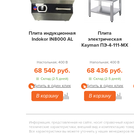
Плита индукционная
Плита
Indokor IN8000 AL
электрическая
Kayman ПЭ-4-111-МХ
Настольная; 400 В
Напольная; 400 В
68 540 руб.
68 436 руб.
Склад (2-5 дней)
Склад (2-5 дней)
Купить в один клик
Купить в один клик
В корзину
В корзину
Информация, представленная на сайте, носит справочный харак
технические характеристики, внешний вид и комплектацию това
Все характеристики вы можете уточнить у наших менеджеров п