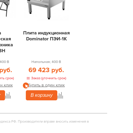
а
Плита индукционная
еская
Dominator ПЭИ-1К
ехника
8Н
400 В
Напольная; 400 В
руб.
69 423 руб.
ить срок)
Заказ (уточнить срок)
ин клик
Купить в один клик
у
В корзину
одекса РФ. Производители вправе вносить изменения в