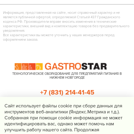
Информация, представленная на сайте, носит справочный характер и не
является публичной офертой, определяемой Статьей 437 Гражданского
кодекса РФ. Производители вправе вносить изменения в технические
характеристики, внешний вид и комплектацию товаров без предварительного
уведомления.
Все характеристики вы можете уточнить у наших менеджеров перед
оформлением заказа.
ТЕХНОЛОГИЧЕСКОЕ ОБОРУДОВАНИЕ ДЛЯ ПРЕДПРИЯТИЙ ПИТАНИЯ В
НИЖНЕМ НОВГОРОДЕ
+7 (831) 214-41-45
+7 (920) 023-22-21
Cайт использует файлы cookie при сборе данных для
инструментов веб-аналитики (Яндекс.Метрика и т.д.).
Перезвоните мне
Собранная при помощи cookie информация не может
идентифицировать вас, однако может помочь нам
Нижний Новгород, Казанское шоссе, д. 4, корп. 3, пом. 1
улучшить работу нашего сайта. Продолжая
info@gastrostar.ru