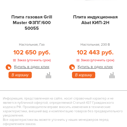
Плита газовая Grill
Плита индукционная
Master Ф3ПГ/600
Abat КИП-2Н
50055
Настольная; Газ
Настольная; 230 В
102 650 руб.
102 443 руб.
Заказ (уточнить срок)
Заказ (уточнить срок)
Купить в один клик
Купить в один клик
В корзину
В корзину
Информация, представленная на сайте, носит справочный характер и не
является публичной офертой, определяемой Статьей 437 Гражданского
кодекса РФ. Производители вправе вносить изменения в технические
характеристики, внешний вид и комплектацию товаров без предварительного
уведомления.
Все характеристики вы можете уточнить у наших менеджеров перед
оформлением заказа.