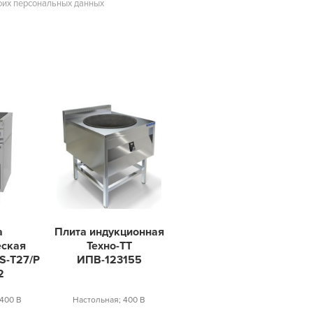
оих персональных данных
а
Плита индукционная
еская
Техно-ТТ
ES-T27/P
ИПВ-123155
2
400 В
Настольная; 400 В