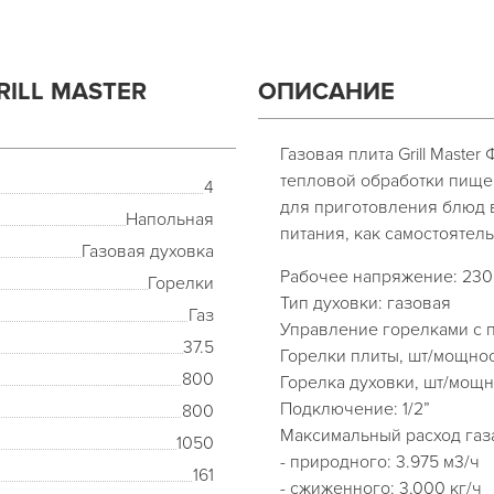
ILL MASTER
ОПИСАНИЕ
Газовая плита Grill Maste
тепловой обработки пищев
4
для приготовления блюд 
Напольная
питания, как самостоятель
Газовая духовка
Рабочее напряжение: 230
Горелки
Тип духовки: газовая
Газ
Управление горелками с 
37.5
Горелки плиты, шт/мощност
800
Горелка духовки, шт/мощно
Подключение: 1/2”
800
Максимальный расход га
1050
- природного: 3.975 м3/ч
161
- сжиженного: 3,000 кг/ч