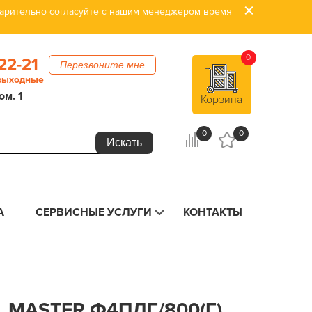
дварительно согласуйте с нашим менеджером время
0
22-21
Перезвоните мне
 выходные
ом. 1
Корзина
0
0
А
СЕРВИСНЫЕ УСЛУГИ
КОНТАКТЫ
 MASTER Ф4ПДГ/800(Г),