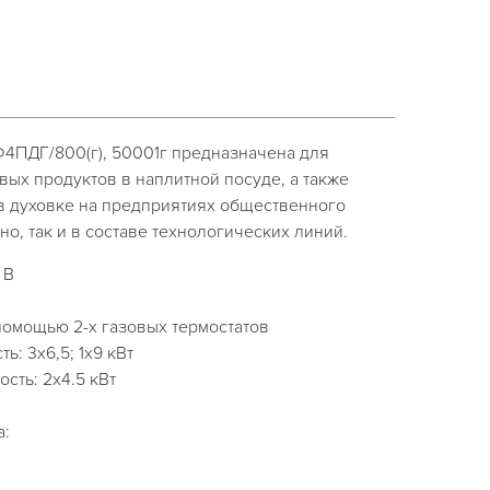
r Ф4ПДГ/800(г), 50001г предназначена для
ых продуктов в наплитной посуде, а также
в духовке на предприятиях общественного
но, так и в составе технологических линий.
 В
помощью 2-х газовых термостатов
ь: 3х6,5; 1x9 кВт
сть: 2х4.5 кВт
за: