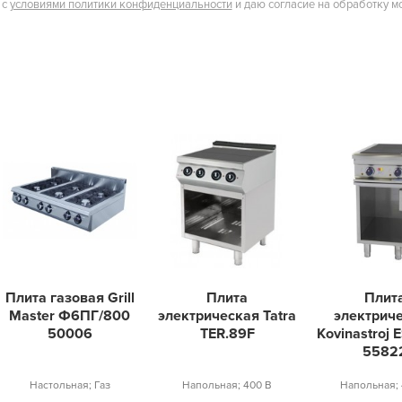
 с
условиями политики конфиденциальности
и даю согласие на обработку м
Плита газовая Grill
Плита
Плит
Master Ф6ПГ/800
электрическая Tatra
электрич
50006
TER.89F
Kovinastroj 
5582
Настольная; Газ
Напольная; 400 В
Напольная; 