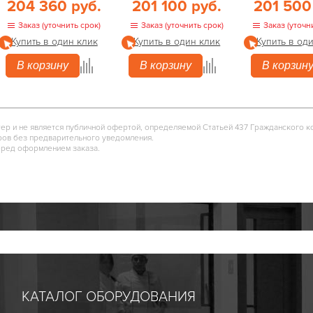
204 360 руб.
201 100 руб.
201 500
Заказ (уточнить срок)
Заказ (уточнить срок)
Заказ (уточн
Купить в один клик
Купить в один клик
Купить в од
В корзину
В корзину
В корзин
тер и не является публичной офертой, определяемой Статьей 437 Гражданского к
ров без предварительного уведомления.
еред оформлением заказа.
КАТАЛОГ ОБОРУДОВАНИЯ