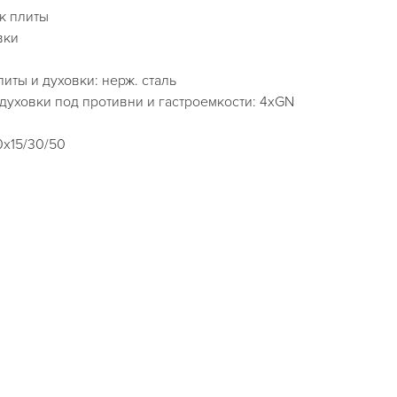
ок плиты
вки
иты и духовки: нерж. сталь
духовки под противни и гастроемкости: 4хGN
0х15/30/50