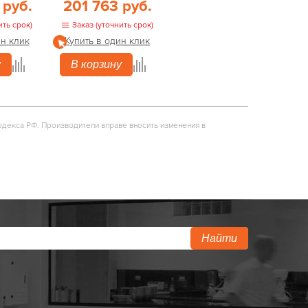
 руб.
201 763 руб.
ить срок)
Заказ (уточнить срок)
ин клик
Купить в один клик
у
В корзину
одекса РФ. Производители вправе вносить изменения в
Найти