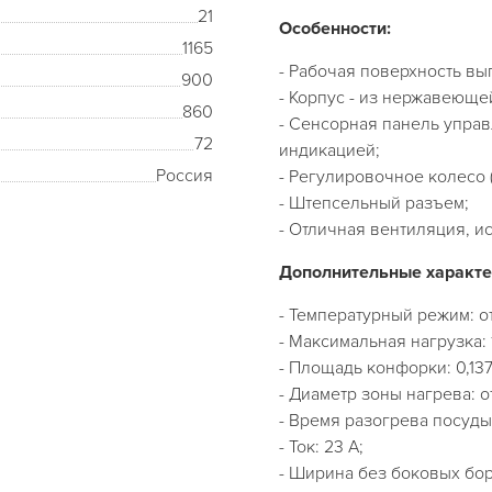
21
Особенности:
1165
- Рабочая поверхность вы
900
- Корпус - из нержавеющей
860
- Сенсорная панель упра
72
индикацией;
Россия
- Регулировочное колесо 
- Штепсельный разъем;
- Отличная вентиляция, 
Дополнительные характе
- Температурный режим: от
- Максимальная нагрузка: 
- Площадь конфорки: 0,137
- Диаметр зоны нагрева: о
- Время разогрева посуды 
- Ток: 23 А;
- Ширина без боковых бор