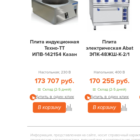
Плита индукционная
Плита
Техно-ТТ
электрическая Abat
ИПВ-142154 Казан
ЭПК-48ЖШ-К-2/1
Настольная; 230 В
Напольная; 400 В
173 707 руб.
170 255 руб.
Склад (2-5 дней)
Склад (2-5 дней)
Купить в один клик
Купить в один клик
В корзину
В корзину
Информация, представленная на сайте, носит справочный харак
технические характеристики, внешний вид и комплектацию това