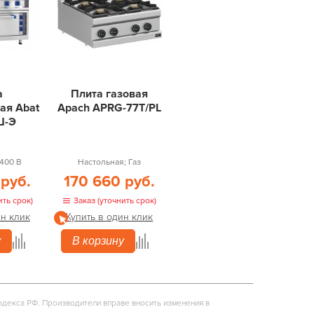
а
Плита газовая
ая Abat
Apach APRG-77T/PL
Ш-Э
400 В
Настольная; Газ
 руб.
170 660 руб.
ить срок)
Заказ (уточнить срок)
ин клик
Купить в один клик
у
В корзину
одекса РФ. Производители вправе вносить изменения в