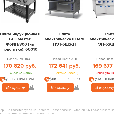
Плита индукционная
Плита
Плит
Grill Master
электрическая ТММ
электрическ
Ф6ИП/800 (на
ПЭТ-6ШЖН
ЭП-6Ж
подставке), 60010
Напольная; 400 В
Напольная; 400 В
Напольная; 
170 820 руб.
172 641 руб.
169 677
Склад (2-5 дней)
Заказ (2 недели)
Заказ (уточн
Купить в один клик
Купить в один клик
Купить в од
В корзину
В корзину
В корзин
тер и не является публичной офертой, определяемой Статьей 437 Гражданского к
ров без предварительного уведомления.