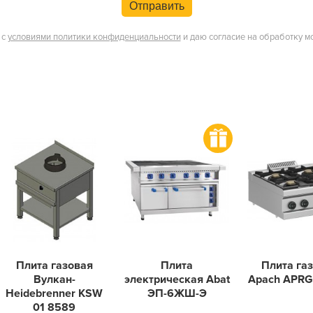
Отправить
 с
условиями политики конфиденциальности
и даю согласие на обработку м
Плита газовая
Плита
Плита га
Вулкан-
электрическая Abat
Apach APRG
Heidebrenner KSW
ЭП-6ЖШ-Э
01 8589