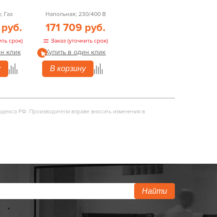
; Газ
Напольная; 230/400 В
 руб.
171 709 руб.
ить срок)
Заказ (уточнить срок)
ин клик
Купить в один клик
у
В корзину
одекса РФ. Производители вправе вносить изменения в
Найти