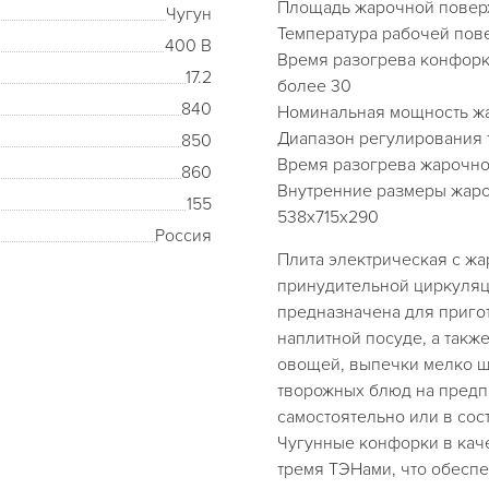
Площадь жарочной поверх
Чугун
Температура рабочей пове
400 В
Время разогрева конфорк
17.2
более 30
840
Номинальная мощность жа
Диапазон регулирования 
850
Время разогрева жарочног
860
Внутренние размеры жаро
155
538x715x2
Россия
Плита электрическая с ж
принудительной циркуляц
предназначена для пригот
наплитной посуде, а такж
овощей, выпечки мелко ш
творожных блюд на предп
самостоятельно или в сос
Чугунные конфорки в кач
тремя ТЭНами, что обеспе