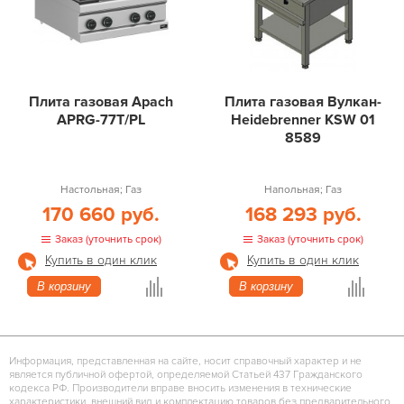
Плита газовая Apach
Плита газовая Вулкан-
APRG-77T/PL
Heidebrenner KSW 01
8589
Настольная; Газ
Напольная; Газ
170 660 руб.
168 293 руб.
Заказ (уточнить срок)
Заказ (уточнить срок)
Купить в один клик
Купить в один клик
В корзину
В корзину
Информация, представленная на сайте, носит справочный характер и не
является публичной офертой, определяемой Статьей 437 Гражданского
кодекса РФ. Производители вправе вносить изменения в технические
характеристики, внешний вид и комплектацию товаров без предварительного