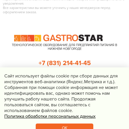
уведомления.
Все характеристики вы можете уточнить у наших менеджеров перед
оформлением заказа.
ТЕХНОЛОГИЧЕСКОЕ ОБОРУДОВАНИЕ ДЛЯ ПРЕДПРИЯТИЙ ПИТАНИЯ В
НИЖНЕМ НОВГОРОДЕ
+7 (831) 214-41-45
+7 (920) 023-22-21
Cайт использует файлы cookie при сборе данных для
инструментов веб-аналитики (Яндекс.Метрика и т.д.).
Перезвоните мне
Собранная при помощи cookie информация не может
идентифицировать вас, однако может помочь нам
Нижний Новгород, Казанское шоссе, д. 4, корп. 3, пом. 1
улучшить работу нашего сайта. Продолжая
info@gastrostar.ru
пользоваться сайтом, вы соглашаетесь с
Политика конфиденциальности
использованием файлов cookie.
Политика обработки персональных данных
© 2016 - 2026 Gastrostar, интернет-магазин технологического
оборудования для предприятий общественного питания
OK