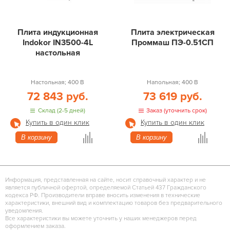
Плита индукционная
Плита электрическая
Indokor IN3500-4L
Проммаш ПЭ-0.51СП
настольная
Настольная; 400 В
Напольная; 400 В
72 843 руб.
73 619 руб.
Склад (2-5 дней)
Заказ (уточнить срок)
Купить в один клик
Купить в один клик
В корзину
В корзину
Информация, представленная на сайте, носит справочный характер и не
является публичной офертой, определяемой Статьей 437 Гражданского
кодекса РФ. Производители вправе вносить изменения в технические
характеристики, внешний вид и комплектацию товаров без предварительного
уведомления.
Все характеристики вы можете уточнить у наших менеджеров перед
оформлением заказа.