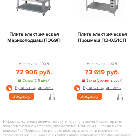
Плита электрическая
Плита электрическая
Марихолодмаш ПЭ69П
Проммаш ПЭ-0.51СП
Напольная; 400 В
Напольная; 400 В
72 906 руб.
73 619 руб.
Склад (2-5 дней)
Заказ (уточнить срок)
Купить в один клик
Купить в один клик
В корзину
В корзину
Информация, представленная на сайте, носит справочный характер и не
является публичной офертой, определяемой Статьей 437 Гражданского
кодекса РФ. Производители вправе вносить изменения в технические
характеристики, внешний вид и комплектацию товаров без предварительного