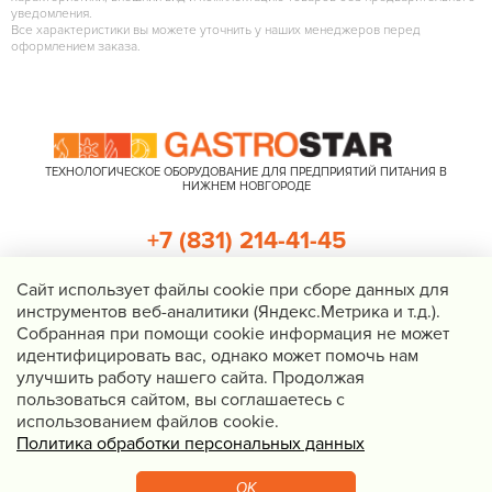
уведомления.
Все характеристики вы можете уточнить у наших менеджеров перед
оформлением заказа.
ТЕХНОЛОГИЧЕСКОЕ ОБОРУДОВАНИЕ ДЛЯ ПРЕДПРИЯТИЙ ПИТАНИЯ В
НИЖНЕМ НОВГОРОДЕ
+7 (831) 214-41-45
+7 (920) 023-22-21
Cайт использует файлы cookie при сборе данных для
инструментов веб-аналитики (Яндекс.Метрика и т.д.).
Перезвоните мне
Собранная при помощи cookie информация не может
идентифицировать вас, однако может помочь нам
Нижний Новгород, Казанское шоссе, д. 4, корп. 3, пом. 1
улучшить работу нашего сайта. Продолжая
info@gastrostar.ru
пользоваться сайтом, вы соглашаетесь с
Политика конфиденциальности
использованием файлов cookie.
Политика обработки персональных данных
© 2016 - 2026 Gastrostar, интернет-магазин технологического
оборудования для предприятий общественного питания
OK