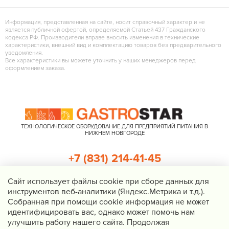
Информация, представленная на сайте, носит справочный характер и не
является публичной офертой, определяемой Статьей 437 Гражданского
кодекса РФ. Производители вправе вносить изменения в технические
характеристики, внешний вид и комплектацию товаров без предварительного
уведомления.
Все характеристики вы можете уточнить у наших менеджеров перед
оформлением заказа.
ТЕХНОЛОГИЧЕСКОЕ ОБОРУДОВАНИЕ ДЛЯ ПРЕДПРИЯТИЙ ПИТАНИЯ В
НИЖНЕМ НОВГОРОДЕ
+7 (831) 214-41-45
+7 (920) 023-22-21
Cайт использует файлы cookie при сборе данных для
инструментов веб-аналитики (Яндекс.Метрика и т.д.).
Перезвоните мне
Собранная при помощи cookie информация не может
идентифицировать вас, однако может помочь нам
Нижний Новгород, Казанское шоссе, д. 4, корп. 3, пом. 1
улучшить работу нашего сайта. Продолжая
info@gastrostar.ru