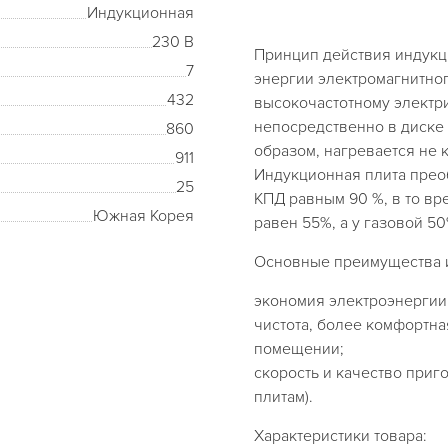
Индукционная
230 В
Принцип действия индукц
7
энергии электромагнитног
432
высокочастотному электри
непосредственно в диске 
860
образом, нагревается не 
911
Индукционная плита прео
25
КПД равным 90 %, в то вр
Южная Корея
равен 55%, а у газовой 50
Основные преимущества 
экономия электроэнергии,
чистота, более комфортна
помещении;
скорость и качество при
плитам).
Характеристики товара: