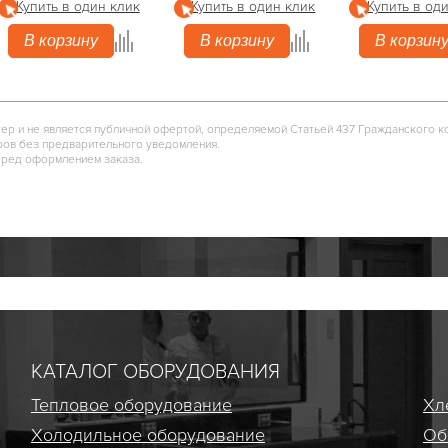
Купить в один клик
Купить в один клик
Купить в од
В корзину
В корзину
В корзин
тер и не является публичной офертой, определяемой Статьей 437 Гражданского к
ров без предварительного уведомления.
еред оформлением заказа.
КАТАЛОГ ОБОРУДОВАНИЯ
Тепловое оборудование
Хл
Холодильное оборудование
Об