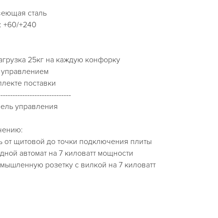
веющая сталь
: +60/+240
агрузка 25кг на каждую конфорку
 управлением
плекте поставки
------------------------------
нель управления
чению:
ь от щитовой до точки подключения плиты
дной автомат на 7 киловатт мощности
мышленную розетку с вилкой на 7 киловатт