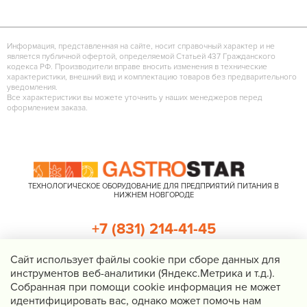
Информация, представленная на сайте, носит справочный характер и не
является публичной офертой, определяемой Статьей 437 Гражданского
кодекса РФ. Производители вправе вносить изменения в технические
характеристики, внешний вид и комплектацию товаров без предварительного
уведомления.
Все характеристики вы можете уточнить у наших менеджеров перед
оформлением заказа.
ТЕХНОЛОГИЧЕСКОЕ ОБОРУДОВАНИЕ ДЛЯ ПРЕДПРИЯТИЙ ПИТАНИЯ В
НИЖНЕМ НОВГОРОДЕ
+7 (831) 214-41-45
+7 (920) 023-22-21
Cайт использует файлы cookie при сборе данных для
инструментов веб-аналитики (Яндекс.Метрика и т.д.).
Перезвоните мне
Собранная при помощи cookie информация не может
идентифицировать вас, однако может помочь нам