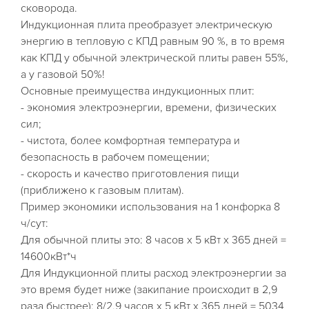
сковорода.
Индукционная плита преобразует электрическую
энергию в тепловую с КПД равным 90 %, в то время
как КПД у обычной электрической плиты равен 55%,
а у газовой 50%!
Основные преимущества индукционных плит:
- экономия электроэнергии, времени, физических
сил;
- чистота, более комфортная температура и
безопасность в рабочем помещении;
- скорость и качество приготовления пищи
(приближено к газовым плитам).
Пример экономики использования на 1 конфорка 8
ч/сут:
Для обычной плиты это: 8 часов х 5 кВт х 365 дней =
14600кВт*ч
Для Индукционной плиты расход электроэнергии за
это время будет ниже (закипание происходит в 2,9
раза быстрее): 8/2,9 часов х 5 кВт х 365 дней = 5034