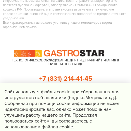
Информация, представленная на сайте, носит справочный характер и не
является публичной офертой, определяемой Статьей 437 Гражданского
кодекса РФ. Производители вправе вносить изменения в технические
характеристики, внешний вид и комплектацию товаров без предварительного
уведомления.
Все характеристики вы можете уточнить у наших менеджеров перед
оформлением заказа.
ТЕХНОЛОГИЧЕСКОЕ ОБОРУДОВАНИЕ ДЛЯ ПРЕДПРИЯТИЙ ПИТАНИЯ В
НИЖНЕМ НОВГОРОДЕ
+7 (831) 214-41-45
+7 (920) 023-22-21
Cайт использует файлы cookie при сборе данных для
инструментов веб-аналитики (Яндекс.Метрика и т.д.).
Перезвоните мне
Собранная при помощи cookie информация не может
идентифицировать вас, однако может помочь нам
Нижний Новгород, Казанское шоссе, д. 4, корп. 3, пом. 1
улучшить работу нашего сайта. Продолжая
info@gastrostar.ru
пользоваться сайтом, вы соглашаетесь с
Политика конфиденциальности
использованием файлов cookie.