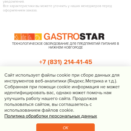
уведомления.
Все характеристики вы можете уточнить у наших менеджеров перед
оформлением заказа.
ТЕХНОЛОГИЧЕСКОЕ ОБОРУДОВАНИЕ ДЛЯ ПРЕДПРИЯТИЙ ПИТАНИЯ В
НИЖНЕМ НОВГОРОДЕ
+7 (831) 214-41-45
+7 (920) 023-22-21
Cайт использует файлы cookie при сборе данных для
инструментов веб-аналитики (Яндекс.Метрика и т.д.).
Перезвоните мне
Собранная при помощи cookie информация не может
идентифицировать вас, однако может помочь нам
Нижний Новгород, Казанское шоссе, д. 4, корп. 3, пом. 1
улучшить работу нашего сайта. Продолжая
info@gastrostar.ru
пользоваться сайтом, вы соглашаетесь с
Политика конфиденциальности
использованием файлов cookie.
Политика обработки персональных данных
© 2016 - 2026 Gastrostar, интернет-магазин технологического
оборудования для предприятий общественного питания
OK
Вебмеханика
— создание сайтов