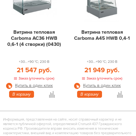
Витрина тепловая
Витрина тепловая
Carboma AC36 HWB
Carboma A45 HWB 0,4-1
0,6-1 (4 створки) (0430)
+30...+90 °С; 230 В
+30...+90 °С; 230 В
21 547 руб.
21 949 руб.
Заказ (уточнить срок)
Заказ (уточнить срок)
Купить в один клик
Купить в один клик
В корзину
В корзину
Информация, представленная на сайте, носит справочный характер и не
является публичной офертой, определяемой Статьей 437 Гражданского
кодекса РФ. Производители вправе вносить изменения в технические
характеристики, внешний вид и комплектацию товаров без предварительного