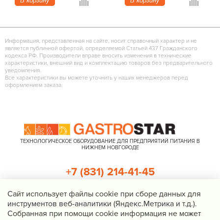
В корзину
В корзину
Информация, представленная на сайте, носит справочный характер и не
является публичной офертой, определяемой Статьей 437 Гражданского
кодекса РФ. Производители вправе вносить изменения в технические
характеристики, внешний вид и комплектацию товаров без предварительного
уведомления.
Все характеристики вы можете уточнить у наших менеджеров перед
оформлением заказа.
ТЕХНОЛОГИЧЕСКОЕ ОБОРУДОВАНИЕ ДЛЯ ПРЕДПРИЯТИЙ ПИТАНИЯ В
НИЖНЕМ НОВГОРОДЕ
+7 (831) 214-41-45
+7 (920) 023-22-21
Cайт использует файлы cookie при сборе данных для
инструментов веб-аналитики (Яндекс.Метрика и т.д.).
Перезвоните мне
Собранная при помощи cookie информация не может