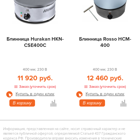
Блинница Hurakan HKN-
Блинница Rosso HCM-
CSE400C
400
400 мм; 230 В
400 мм; 230 В
11 920 руб.
12 460 руб.
Заказ (уточнить срок)
Заказ (уточнить срок)
Купить в один клик
Купить в один клик
В корзину
В корзину
Информация, представленная на сайте, носит справочный характер и не
является публичной офертой, определяемой Статьей 437 Гражданского
кодекса РФ. Производители вправе вносить изменения в технические