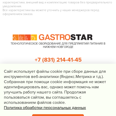
характеристики, внешний вид и комплектацию товаров без предварительного
уведомления.
Все характеристики вы можете уточнить у наших менеджеров перед
оформлением заказа.
ТЕХНОЛОГИЧЕСКОЕ ОБОРУДОВАНИЕ ДЛЯ ПРЕДПРИЯТИЙ ПИТАНИЯ В
НИЖНЕМ НОВГОРОДЕ
+7 (831) 214-41-45
+7 (920) 023-22-21
Cайт использует файлы cookie при сборе данных для
инструментов веб-аналитики (Яндекс.Метрика и т.д.).
Перезвоните мне
Собранная при помощи cookie информация не может
идентифицировать вас, однако может помочь нам
Нижний Новгород, Казанское шоссе, д. 4, корп. 3, пом. 1
улучшить работу нашего сайта. Продолжая
info@gastrostar.ru
пользоваться сайтом, вы соглашаетесь с
Политика конфиденциальности
использованием файлов cookie.
Политика обработки персональных данных
© 2016 - 2026 Gastrostar, интернет-магазин технологического
оборудования для предприятий общественного питания