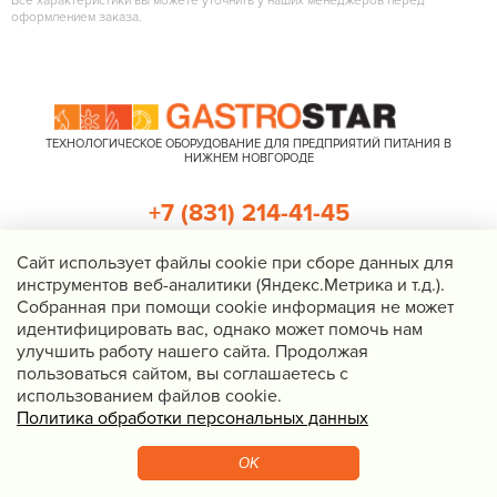
Все характеристики вы можете уточнить у наших менеджеров перед
оформлением заказа.
ТЕХНОЛОГИЧЕСКОЕ ОБОРУДОВАНИЕ ДЛЯ ПРЕДПРИЯТИЙ ПИТАНИЯ В
НИЖНЕМ НОВГОРОДЕ
+7 (831) 214-41-45
+7 (920) 023-22-21
Cайт использует файлы cookie при сборе данных для
инструментов веб-аналитики (Яндекс.Метрика и т.д.).
Перезвоните мне
Собранная при помощи cookie информация не может
идентифицировать вас, однако может помочь нам
Нижний Новгород, Казанское шоссе, д. 4, корп. 3, пом. 1
улучшить работу нашего сайта. Продолжая
info@gastrostar.ru
пользоваться сайтом, вы соглашаетесь с
Политика конфиденциальности
использованием файлов cookie.
Политика обработки персональных данных
© 2016 - 2026 Gastrostar, интернет-магазин технологического
оборудования для предприятий общественного питания
OK
Вебмеханика
— создание сайтов