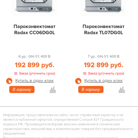
Пароконвектомат
Пароконвектомат
Radax CC06DG0L
Radax TL07DG0L
6 ур.; GN-1/1; 400 В
7 ур.; GN-1/1; 400 В
192 899 руб.
192 899 руб.
Заказ (уточнить срок)
Заказ (уточнить срок)
Купить в один клик
Купить в один клик
В корзину
В корзину
Информация, представленная на сайте, носит справочный характер и не
является публичной офертой, определяемой Статьей 437 Гражданского
кодекса РФ. Производители вправе вносить изменения в технические
характеристики, внешний вид и комплектацию товаров без предварительного
уведомления.