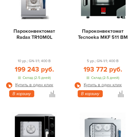
Пароконвектомат
Пароконвектомат
Radax TR10M0L
Tecnoeka MKF 511 BM
10 ур.; GN-1/1; 400 В
5 ур.; GN-1/1; 400 В
199 243 руб.
193 772 руб.
Склад (2-5 дней)
Склад (2-5 дней)
Купить в один клик
Купить в один клик
В корзину
В корзину