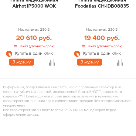
Плита индукционная
Плита индукционная
Airhot IP5000 WOK
Foodatlas CH-IDB08835
Настольная; 230 В
Настольная; 230 В
20 610 руб.
19 400 руб.
Заказ (уточнить срок)
Заказ (уточнить срок)
Купить в один клик
Купить в один клик
В корзину
В корзину
Информация, представленная на сайте, носит справочный характер и не
является публичной офертой, определяемой Статьей 437 Гражданского
кодекса РФ. Производители вправе вносить изменения в технические
характеристики, внешний вид и комплектацию товаров без предварительного
уведомления.
Все характеристики вы можете уточнить у наших менеджеров перед
оформлением заказа.