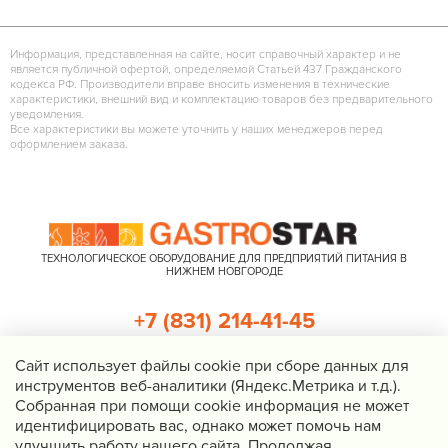
Информация, представленная на сайте, носит справочный характер и не
является публичной офертой, определяемой Статьей 437 Гражданского
кодекса РФ. Производители вправе вносить изменения в технические
характеристики, внешний вид и комплектацию товаров без предварительного
уведомления.
Все характеристики вы можете уточнить у наших менеджеров перед
оформлением заказа.
ТЕХНОЛОГИЧЕСКОЕ ОБОРУДОВАНИЕ ДЛЯ ПРЕДПРИЯТИЙ ПИТАНИЯ В
НИЖНЕМ НОВГОРОДЕ
+7 (831) 214-41-45
+7 (920) 023-22-21
Cайт использует файлы cookie при сборе данных для
инструментов веб-аналитики (Яндекс.Метрика и т.д.).
Перезвоните мне
Собранная при помощи cookie информация не может
идентифицировать вас, однако может помочь нам
Нижний Новгород, Казанское шоссе, д. 4, корп. 3, пом. 1
улучшить работу нашего сайта. Продолжая