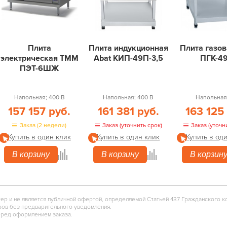
Плита
Плита индукционная
Плита газов
электрическая ТММ
Abat КИП-49П-3,5
ПГК-4
ПЭТ-6ШЖ
Напольная; 400 В
Напольная; 400 В
Напольная;
157 157 руб.
161 381 руб.
163 125
Заказ (2 недели)
Заказ (уточнить срок)
Заказ (уточн
Купить в один клик
Купить в один клик
Купить в од
В корзину
В корзину
В корзин
тер и не является публичной офертой, определяемой Статьей 437 Гражданского к
ров без предварительного уведомления.
еред оформлением заказа.