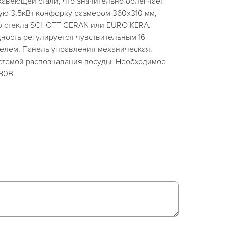
авеющей стали, что значительно облегчает
ную 3,5кВт конфорку размером 360х310 мм,
о стекла SCHOTT CERAN или EURO KERA.
ность регулируется чувствительным 16-
лем. Панель управления механическая.
стемой распознавания посуды. Необходимое
80В.