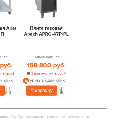
ая Abat
Плита газовая
9П
Apach APRG-47P/PL
 Газ
Напольная; Газ
 руб.
158 800 руб.
ить срок)
Заказ (уточнить срок)
ин клик
Купить в один клик
у
В корзину
одекса РФ. Производители вправе вносить изменения в