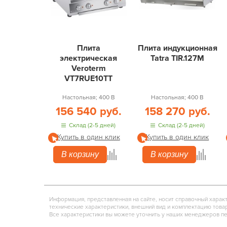
Плита
Плита индукционная
электрическая
Tatra TIR.127M
Veroterm
VT7RUE10TT
Настольная; 400 В
Настольная; 400 В
156 540 руб.
158 270 руб.
Склад (2-5 дней)
Склад (2-5 дней)
Купить в один клик
Купить в один клик
В корзину
В корзину
Информация, представленная на сайте, носит справочный харак
технические характеристики, внешний вид и комплектацию това
Все характеристики вы можете уточнить у наших менеджеров п