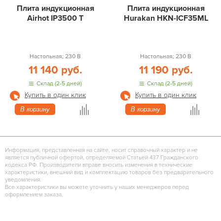
Плита индукционная
Плита индукционная
Airhot IP3500 T
Hurakan HKN-ICF35ML
Настольная; 230 В
Настольная; 230 В
11 140 руб.
11 190 руб.
Склад (2-5 дней)
Склад (2-5 дней)
Купить в один клик
Купить в один клик
В корзину
В корзину
Информация, представленная на сайте, носит справочный характер и не
является публичной офертой, определяемой Статьей 437 Гражданского
кодекса РФ. Производители вправе вносить изменения в технические
характеристики, внешний вид и комплектацию товаров без предварительного
уведомления.
Все характеристики вы можете уточнить у наших менеджеров перед
оформлением заказа.