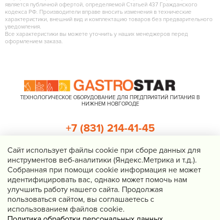
является публичной офертой, определяемой Статьей 437 Гражданского
кодекса РФ. Производители вправе вносить изменения в технические
характеристики, внешний вид и комплектацию товаров без предварительного
уведомления.
Все характеристики вы можете уточнить у наших менеджеров перед
оформлением заказа.
ТЕХНОЛОГИЧЕСКОЕ ОБОРУДОВАНИЕ ДЛЯ ПРЕДПРИЯТИЙ ПИТАНИЯ В
НИЖНЕМ НОВГОРОДЕ
+7 (831) 214-41-45
+7 (920) 023-22-21
Cайт использует файлы cookie при сборе данных для
инструментов веб-аналитики (Яндекс.Метрика и т.д.).
Перезвоните мне
Собранная при помощи cookie информация не может
идентифицировать вас, однако может помочь нам
Нижний Новгород, Казанское шоссе, д. 4, корп. 3, пом. 1
улучшить работу нашего сайта. Продолжая
info@gastrostar.ru
пользоваться сайтом, вы соглашаетесь с
Политика конфиденциальности
использованием файлов cookie.
Политика обработки персональных данных