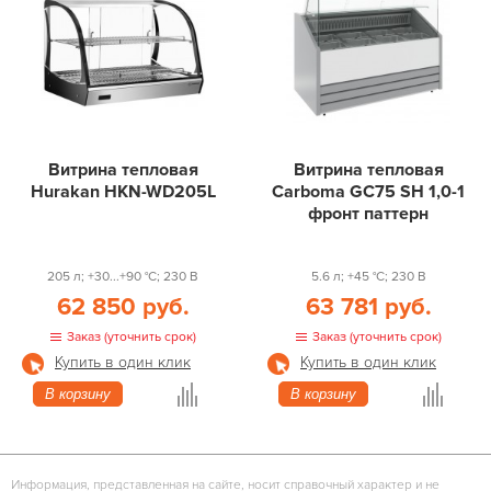
Витрина тепловая
Витрина тепловая
Hurakan HKN-WD205L
Carboma GC75 SH 1,0-1
фронт паттерн
205 л; +30...+90 °С; 230 В
5.6 л; +45 °С; 230 В
62 850 руб.
63 781 руб.
Заказ (уточнить срок)
Заказ (уточнить срок)
Купить в один клик
Купить в один клик
В корзину
В корзину
Информация, представленная на сайте, носит справочный характер и не