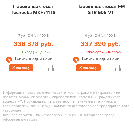
Пароконвектомат
Пароконвектомат FM
Tecnoeka MKF711TS
STR 606 V1
7 ур.; GN-1/1; 400 В
6 ур.; GN-1/1; 400 В
338 378 руб.
337 390 руб.
Склад (2-5 дней)
Заказ (уточнить срок)
Купить в один клик
Купить в один клик
В корзину
В корзину
Информация, представленная на сайте, носит справочный характер и не
является публичной офертой, определяемой Статьей 437 Гражданского
кодекса РФ. Производители вправе вносить изменения в технические
характеристики, внешний вид и комплектацию товаров без предварительного
уведомления.
Все характеристики вы можете уточнить у наших менеджеров перед
оформлением заказа.