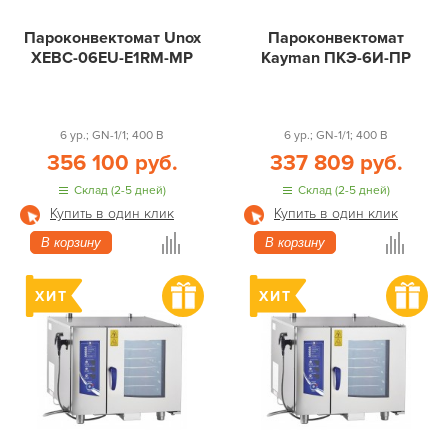
Пароконвектомат Unox
Пароконвектомат
XEBC-06EU-E1RM-MP
Kayman ПКЭ-6И-ПР
6 ур.; GN-1/1; 400 В
6 ур.; GN-1/1; 400 В
356 100 руб.
337 809 руб.
Склад (2-5 дней)
Склад (2-5 дней)
Купить в один клик
Купить в один клик
В корзину
В корзину