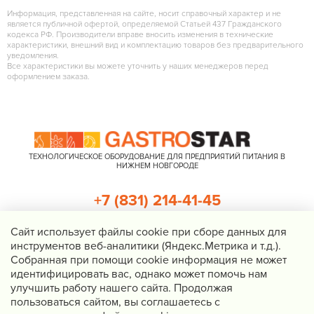
Информация, представленная на сайте, носит справочный характер и не
является публичной офертой, определяемой Статьей 437 Гражданского
кодекса РФ. Производители вправе вносить изменения в технические
характеристики, внешний вид и комплектацию товаров без предварительного
уведомления.
Все характеристики вы можете уточнить у наших менеджеров перед
оформлением заказа.
ТЕХНОЛОГИЧЕСКОЕ ОБОРУДОВАНИЕ ДЛЯ ПРЕДПРИЯТИЙ ПИТАНИЯ В
НИЖНЕМ НОВГОРОДЕ
+7 (831) 214-41-45
+7 (920) 023-22-21
Cайт использует файлы cookie при сборе данных для
инструментов веб-аналитики (Яндекс.Метрика и т.д.).
Перезвоните мне
Собранная при помощи cookie информация не может
идентифицировать вас, однако может помочь нам
Нижний Новгород, Казанское шоссе, д. 4, корп. 3, пом. 1
улучшить работу нашего сайта. Продолжая
info@gastrostar.ru
пользоваться сайтом, вы соглашаетесь с
Политика конфиденциальности