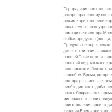
Пар традиционно относит
распространенному спосо
режиме приготовление пр
подаваемого во внутренн
помощи вентилятора.Може
любых продуктов (овощи, па
Продукты не перегреваютс
детского питания, а такж
овощей.Такие нежные прод
внешний вид, так как не р
невозможно избежать при
способом. Время, которое 
полтора раза меньше, чем
необходимость в добавлен
пасты. Сокращается врем
минеральные соли продук
приготовления происходит
кипения.Время приготовл