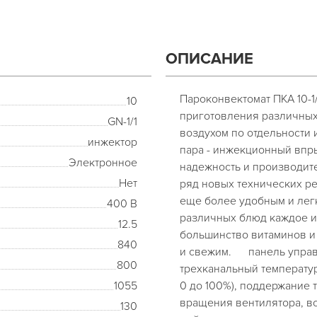
ОПИСАНИЕ
Пароконвектомат ПКА 10-1
10
приготовления различных
GN-1/1
воздухом по отдельности
инжектор
пара - инжекционный впры
Электронное
надежность и производит
Нет
ряд новых технических р
еще более удобным и лег
400 В
различных блюд каждое из
12.5
большинство витаминов и
840
и свежим. панель управл
800
трехканальный температур
1055
0 до 100%), поддержание т
вращения вентилятора, в
130