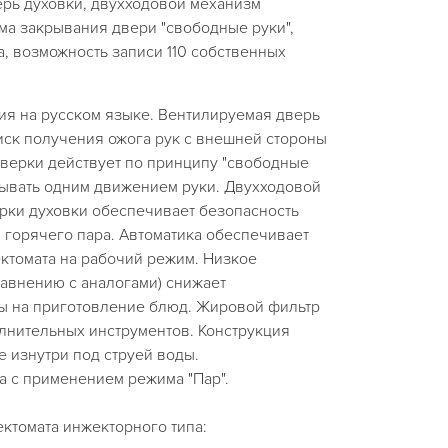
ерь духовки, двухходовой механизм
ма закрывания двери "свободные руки",
, возможность записи 110 собственных
ения.
ия на русском языке. Вентилируемая дверь
иск получения ожога рук с внешней стороны
дверки действует по принципу "свободные
рывать одним движением руки. Двухходовой
рки духовки обеспечивает безопасность
 горячего пара. Автоматика обеспечивает
ктомата на рабочий режим. Низкое
авнению с аналогами) снижает
ы на приготовление блюд. Жировой фильтр
лнительных инструментов. Конструкция
е изнутри под струей воды.
а с применением режима "Пар".
ктомата инжекторного типа: