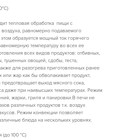
0°С)
дит тепловая обработка пищи с
 воздуха, равномерно подаваемого
 этом образуется мощный ток горячего
равномерную температуру во всех ее
отовления всех видов продуктов: отбивных,
ы, тушенных овощей, сдобы, теста,
а также для разогрева приготовленных ранее
х или жар как бы обволакивает продукт,
 предотвращает выход мясного сока,
са даже при наивысших температурах. Режим
ния, жарки, гриля и панировки.В печи не
хов различных продуктов т.к. воздух
 вкусов. Режим конвекции позволяет
азличные блюда на нескольких уровнях.
(до 100 °С)