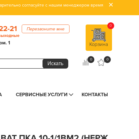
дварительно согласуйте с нашим менеджером время
0
22-21
Перезвоните мне
 выходные
ом. 1
Корзина
0
0
А
СЕРВИСНЫЕ УСЛУГИ
КОНТАКТЫ
AT ПКА 10-1/1ВМ2 (НЕРЖ.