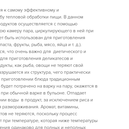
ся к самому эффективному и
бу тепловой обработки пищи. В данном
одуктов осуществляется с помощью
юю камеру пара, циркулирующего в ней при
т быть использован для приготовления
ста, фрукты, рыба, мясо, яйца и т. д.).
я, что очень важно для диетического и
е для приготовления деликатесов и
укты, как рыба, овощи не теряют свой
азрушается их структура, чего практически
 приготовлении блюда традиционным
будет потрачено на варку на пару, окажется в
 при обычной варке в бульоне. Отпадает
ии воды в продукт, за исключением риса и
я размораживания. Аромат, витамины,
тов не теряются, поскольку процесс
 при температуре, которая ниже температуры
ения одинаково для полных и неполных