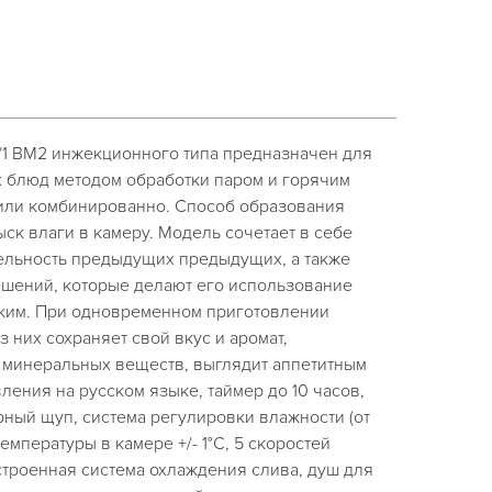
/1 ВМ2 инжекционного типа предназначен для
 блюд методом обработки паром и горячим
 или комбинированно. Способ образования
ск влаги в камеру. Модель сочетает в себе
ельность предыдущих предыдущих, а также
ешений, которые делают его использование
ким. При одновременном приготовлении
 них сохраняет свой вкус и аромат,
 минеральных веществ, выглядит аппетитным
ения на русском языке, таймер до 10 часов,
ный щуп, система регулировки влажности (от
емпературы в камере +/- 1°С, 5 скоростей
строенная система охлаждения слива, душ для