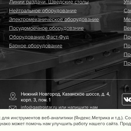
Линии раздачи. Шведские столы
Уп
Нейтральное оборудование
Са
Электро­механическое оборудование
Ме
Посудомоечное оборудование
Ве
Оборудование Фаст-Фуд
По
Барное оборудование
Пр
Пр
Пр
Нижний Новгород, Казанское шоссе, д. 4,
корп. 3, пом. 1
info@gastrostar.ru
или напишите нам
 для инструментов веб-аналитики (Яндекс.Метрика и т.д.). 
нако может помочь нам улучшить работу нашего сайта. Прод