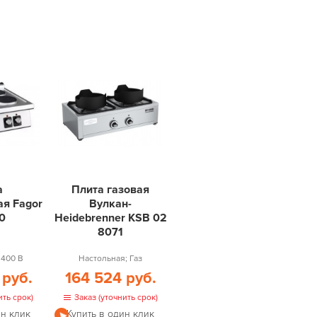
а
Плита газовая
ая Fagor
Вулкан-
0
Heidebrenner KSB 02
8071
 400 В
Настольная; Газ
 руб.
164 524 руб.
ить срок)
Заказ (уточнить срок)
ин клик
Купить в один клик