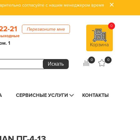
дварительно согласуйте с нашим менеджером время
0
22-21
Перезвоните мне
 выходные
ом. 1
Корзина
0
0
А
СЕРВИСНЫЕ УСЛУГИ
КОНТАКТЫ
AN ПГ-4-13