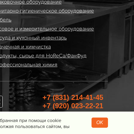
аковочное оборудование
нитарно-гигиеническое оборудование
бель
совое и измерительное оборудование
суда и кухонный инвентарь
ачечная и химчистка
одукты, сырье для HoReCa/ФанФуд
офессиональная химия
+7 (831) 214-41-45
+7 (920) 023-22-21
Перезвоните мне
Собранная при помощи cookie
OK
олжая пользоваться сайтом, вы