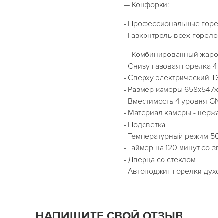
— Конфорки:
- Профессиональные горе
- Газконтроль всех горело
— Комбинированный жаро
- Снизу газовая горелка 4
- Сверху электрический ТЭ
- Размер камеры 658х547
- Вместимость 4 уровня GN
- Материал камеры - нер
- Подсветка
- Температурный режим 5
- Таймер на 120 минут со
- Дверца со стеклом
- Автоподжиг горелки дух
НАПИШИТЕ СВОЙ ОТЗЫВ