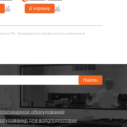
у
В корзину
одекса РФ. Производители вправе вносить изменения в
Найти
ебопекарное оборудование
орудование для водоподготовки