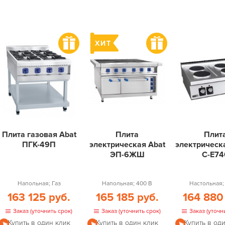
Плита газовая Abat
Плита
Плит
ПГК-49П
электрическая Abat
электрическ
ЭП-6ЖШ
C-E74
Напольная; Газ
Напольная; 400 В
Настольная;
163 125 руб.
165 185 руб.
164 880
Заказ (уточнить срок)
Заказ (уточнить срок)
Заказ (уточн
Купить в один клик
Купить в один клик
Купить в од