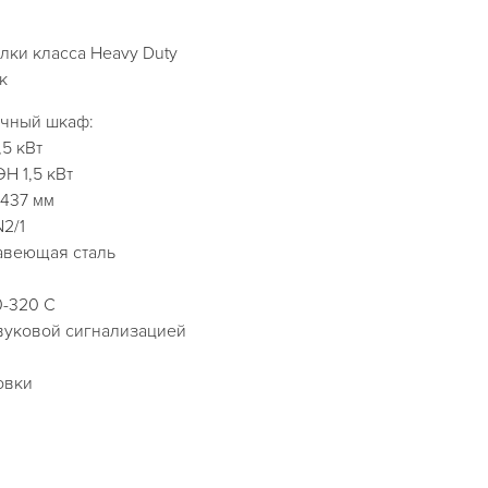
лки класса Heavy Duty
к
чный шкаф:
,5 кВт
Н 1,5 кВт
х437 мм
2/1
жавеющая сталь
0-320 С
 звуковой сигнализацией
овки