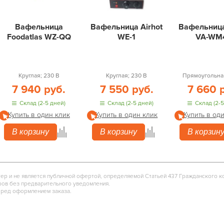
Вафельница
Вафельница Airhot
Вафельница
Foodatlas WZ-QQ
WE-1
VA-WM
Круглая; 230 В
Круглая; 230 В
Прямоугольная
7 940 руб.
7 550 руб.
7 660 
Склад (2-5 дней)
Склад (2-5 дней)
Склад (2-5
Купить в один клик
Купить в один клик
Купить в од
В корзину
В корзину
В корзин
тер и не является публичной офертой, определяемой Статьей 437 Гражданского к
ров без предварительного уведомления.
еред оформлением заказа.