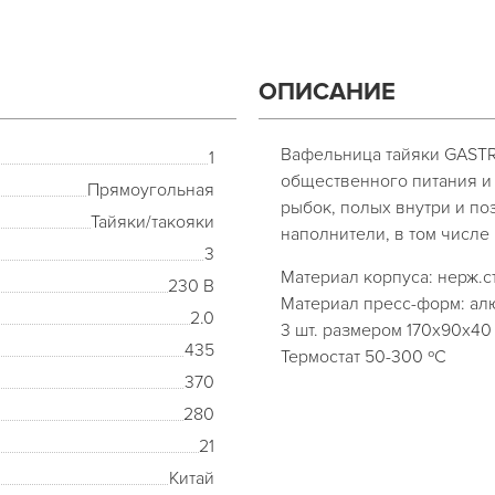
ОПИСАНИЕ
Вафельница тайяки GASTR
1
общественного питания и
Прямоугольная
рыбок, полых внутри и п
Тайяки/такояки
наполнители, в том числе
3
Материал корпуса: нерж.с
230 В
Материал пресс-форм: ал
2.0
3 шт. размером 170х90х40
435
Термостат 50-300 ºС
370
280
21
Китай