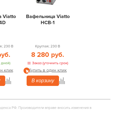
 Viatto
Вафельница Viatto
4D
HCB-1
; 230 В
Круглая; 230 В
руб.
8 280 руб.
 дней)
Заказ (уточнить срок)
ин клик
Купить в один клик
у
В корзину
одекса РФ. Производители вправе вносить изменения в