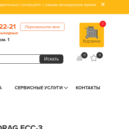
дварительно согласуйте с нашим менеджером время
0
22-21
Перезвоните мне
 выходные
ом. 1
Корзина
0
0
А
СЕРВИСНЫЕ УСЛУГИ
КОНТАКТЫ
RAG FCC-3