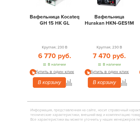
Вафельница Kocateq
Вафельница
GH 15 HK GL
Hurakan HKN-GES1M
Круглая; 230 В
Круглая; 230 В
6 770 руб.
7 470 руб.
В наличии
В наличии
Купить в один клик
Купить в один клик
В корзину
В корзину
Информация, представленная на сайте, носит справочный харак
технические характеристики, внешний вид и комплектацию това
Все характеристики вы можете уточнить у наших менеджеров п