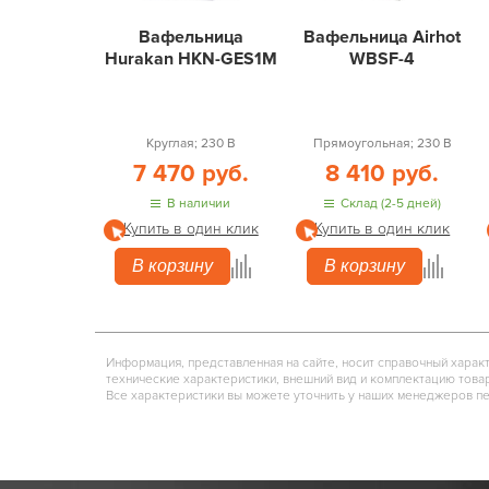
Вафельница
Вафельница Airhot
Hurakan HKN-GES1M
WBSF-4
Круглая; 230 В
Прямоугольная; 230 В
7 470 руб.
8 410 руб.
В наличии
Склад (2-5 дней)
Купить в один клик
Купить в один клик
В корзину
В корзину
Информация, представленная на сайте, носит справочный харак
технические характеристики, внешний вид и комплектацию това
Все характеристики вы можете уточнить у наших менеджеров п