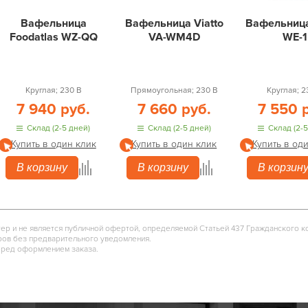
Вафельница
Вафельница Viatto
Вафельница
Foodatlas WZ-QQ
VA-WM4D
WE-1
Круглая; 230 В
Прямоугольная; 230 В
Круглая; 2
7 940 руб.
7 660 руб.
7 550 
Склад (2-5 дней)
Склад (2-5 дней)
Склад (2-5
Купить в один клик
Купить в один клик
Купить в од
В корзину
В корзину
В корзин
тер и не является публичной офертой, определяемой Статьей 437 Гражданского к
ров без предварительного уведомления.
еред оформлением заказа.