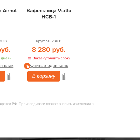
 Airhot
Вафельница Viatto
HCB-1
30 В
Круглая; 230 В
руб.
8 280 руб.
 дней)
Заказ (уточнить срок)
ин клик
Купить в один клик
у
В корзину
одекса РФ. Производители вправе вносить изменения в