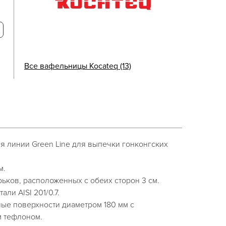
Все вафельницы Kocateq (13)
я линии Green Line для выпечки гонконгских
м.
ьков, расположенных с обеих сторон 3 см.
ли AISI 201/0.7.
е поверхности диаметром 180 мм с
 тефлоном.