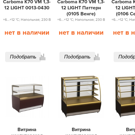
Carboma K70 VM 1,3-
Carboma K70 VM 1,3-
Carboma K
12 LIGHT 0013-0430
12 LIGHT Паттерн
12 LIGH
(0105 Венге)
(0106 С
+6...+12 °С; Напольная; 230 В
+6...+12 °С; Напольная; 230 В
+6...+12 °С; Н
нет в наличии
нет в наличии
нет в 
Подобрать
Подобрать
Подоб
Витрина
Витрина
Вит