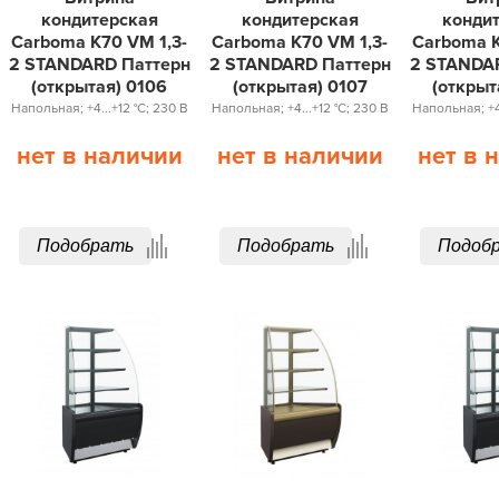
кондитерская
кондитерская
конди
Carboma K70 VM 1,3-
Carboma K70 VM 1,3-
Carboma K
2 STANDARD Паттерн
2 STANDARD Паттерн
2 STANDA
(открытая) 0106
(открытая) 0107
(открыт
Напольная; +4...+12 °С; 230 В
Напольная; +4...+12 °С; 230 В
Напольная; +4.
нет в наличии
нет в наличии
нет в 
Подобрать
Подобрать
Подоб