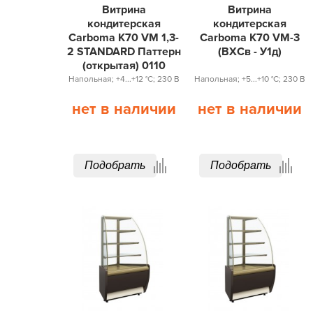
Витрина
Витрина
кондитерская
кондитерская
Carboma K70 VM 1,3-
Carboma K70 VM-3
2 STANDARD Паттерн
(ВХСв - У1д)
(открытая) 0110
Напольная; +4...+12 °С; 230 В
Напольная; +5...+10 °С; 230 В
нет в наличии
нет в наличии
Подобрать
Подобрать