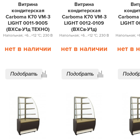
Витрина
Витрина
Вит
кондитерская
кондитерская
конди
Carboma K70 VM-3
Carboma K70 VM-3
Carboma
LIGHT 0011-9005
LIGHT 0012-0109
LIGHT 0
(ВХСв-У1д ТЕХНО)
(ВХСв-У1д)
Напольная; +6...+12 °С; 230 В
Напольная; +6...+12 °С; 230 В
Напольная; +6.
нет в наличии
нет в наличии
нет в 
Подобрать
Подобрать
Подоб