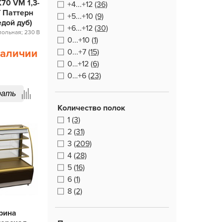
70 VM 1,3-
+4...+12
(36)
T Паттерн
+5...+10
(9)
едой дуб)
+6...+12
(30)
апольная; 230 В
0...+10
(1)
наличии
0...+7
(15)
0…+12
(6)
0…+6
(23)
рать
Количество полок
1
(3)
2
(31)
3
(209)
4
(28)
5
(16)
6
(1)
8
(2)
рина