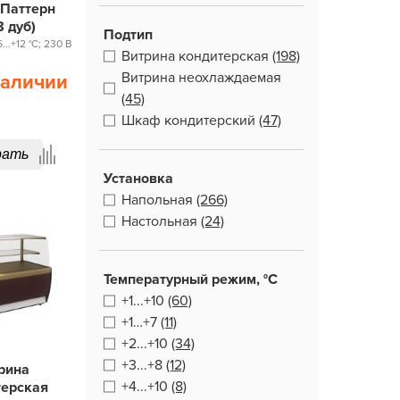
 Паттерн
8 дуб)
Подтип
..+12 °С; 230 В
Витрина кондитерская
(198)
Витрина неохлаждаемая
наличии
(45)
Шкаф кондитерский
(47)
рать
Установка
Напольная
(266)
Настольная
(24)
Температурный режим, °С
+1...+10
(60)
+1…+7
(11)
+2...+10
(34)
+3...+8
(12)
рина
+4...+10
(8)
терская