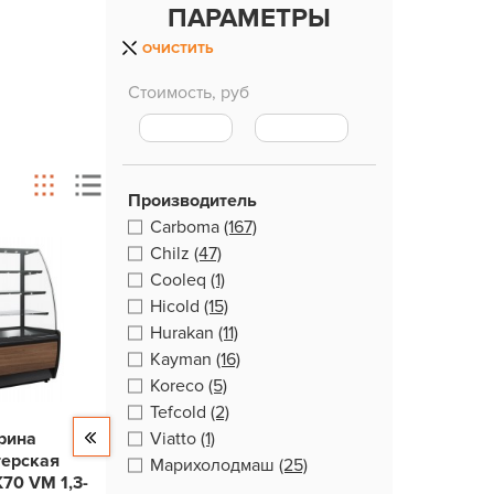
ПАРАМЕТРЫ
ОЧИСТИТЬ
Стоимость, руб
Производитель
Carboma
(167)
Chilz
(47)
Cooleq
(1)
Hicold
(15)
Hurakan
(11)
Kayman
(16)
Koreco
(5)
Tefcold
(2)
рина
Viatto
(1)
терская
Марихолодмаш
(25)
70 VM 1,3-