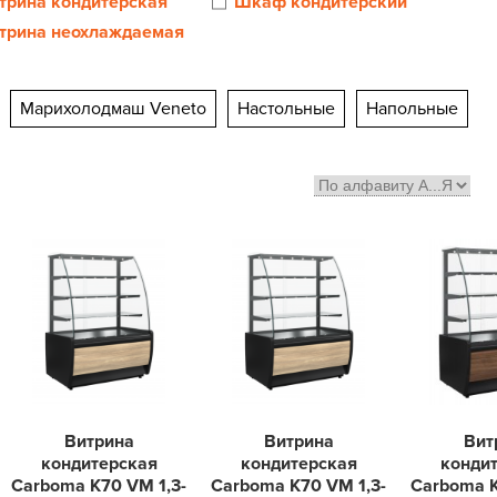
трина кондитерская
Шкаф кондитерский
трина неохлаждаемая
Марихолодмаш Veneto
Настольные
Напольные
Витрина
Витрина
Вит
кондитерская
кондитерская
конди
Carboma K70 VM 1,3-
Carboma K70 VM 1,3-
Carboma K