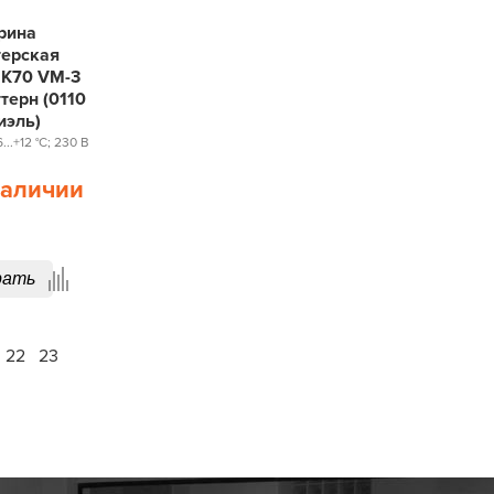
рина
терская
 K70 VM-3
терн (0110
иэль)
..+12 °С; 230 В
наличии
рать
22
23