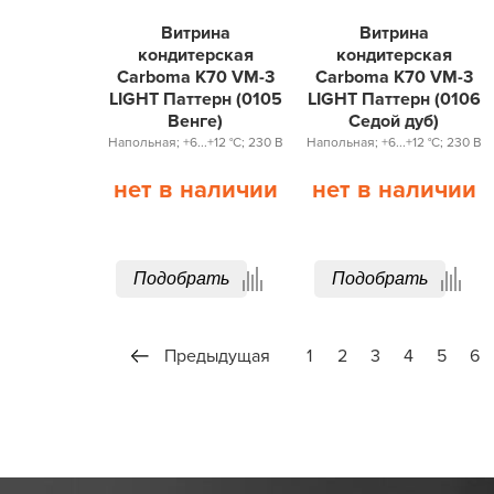
Витрина
Витрина
кондитерская
кондитерская
Carboma K70 VM-3
Carboma K70 VM-3
LIGHT Паттерн (0105
LIGHT Паттерн (0106
Венге)
Седой дуб)
Напольная; +6...+12 °С; 230 В
Напольная; +6...+12 °С; 230 В
нет в наличии
нет в наличии
Подобрать
Подобрать
Предыдущая
1
2
3
4
5
6