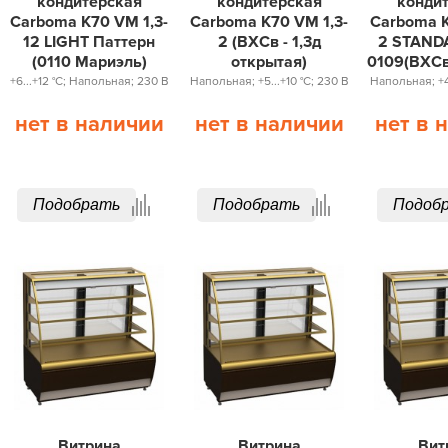
кондитерская
кондитерская
конди
Carboma K70 VM 1,3-
Carboma K70 VM 1,3-
Carboma K
12 LIGHT Паттерн
2 (ВХСв - 1,3д
2 STAND
(0110 Мариэль)
открытая)
0109(ВХСв
+6...+12 °С; Напольная; 230 В
Напольная; +5...+10 °С; 230 В
Напольная; +4.
нет в наличии
нет в наличии
нет в 
Подобрать
Подобрать
Подоб
Витрина
Витрина
Вит