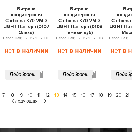
Витрина
Витрина
Вит
кондитерская
кондитерская
конди
Carboma K70 VM-3
Carboma K70 VM-3
Carboma
LIGHT Паттерн (0107
LIGHT Паттерн (0108
LIGHT Пат
Ольха)
Темный дуб)
Мар
Напольная; +6...+12 °С; 230 В
Напольная; +6...+12 °С; 230 В
Напольная; +6.
нет в наличии
нет в наличии
нет в 
Подобрать
Подобрать
Подоб
7
8
9
10
11
12
13
14
15
16
17
18
19
20
21
Следующая