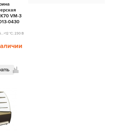
рина
терская
 K70 VM-3
013-0430
..+12 °С; 230 В
наличии
рать