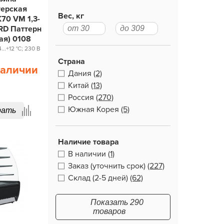
терская
Вес, кг
70 VM 1,3-
RD Паттерн
ая) 0108
..+12 °С; 230 В
Страна
наличии
Дания
(2)
Китай
(13)
Россия
(270)
Южная Корея
(5)
рать
Наличие товара
В наличии
(1)
Заказ (уточнить срок)
(227)
Склад (2-5 дней)
(62)
Показать 290
товаров