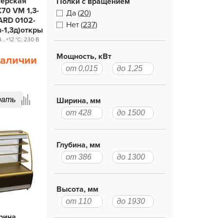
терская
Полки с вращением
70 VM 1,3-
Да
(20)
ARD 0102-
Нет
(237)
-1,3д)открытая
..+12 °С; 230 В
Мощность, кВт
наличии
рать
Ширина, мм
Глубина, мм
Высота, мм
рина