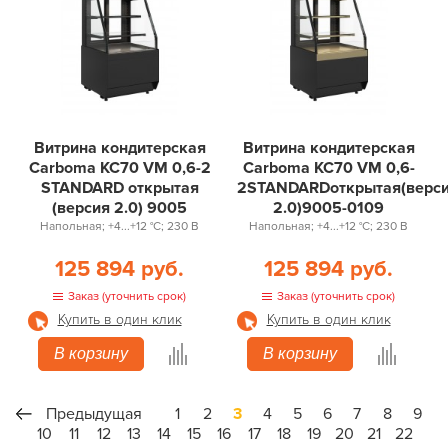
Витрина кондитерская
Витрина кондитерская
Carboma KC70 VM 0,6-2
Carboma KC70 VM 0,6-
STANDARD открытая
2STANDARDоткрытая(верс
(версия 2.0) 9005
2.0)9005-0109
Напольная; +4...+12 °С; 230 В
Напольная; +4...+12 °С; 230 В
125 894 руб.
125 894 руб.
Заказ (уточнить срок)
Заказ (уточнить срок)
Купить в один клик
Купить в один клик
В корзину
В корзину
Предыдущая
1
2
3
4
5
6
7
8
9
10
11
12
13
14
15
16
17
18
19
20
21
22