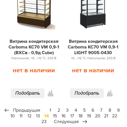
Витрина кондитерская
Витрина кондитерская
Carboma KC70 VM 0,9-1
Carboma KC70 VM 0,9-1
(ВХСв - 0,9д Cube)
LIGHT 9005-0430
Напольная; +6...+12 °С; 230 В
+6...+12 °С; Напольная; 230 В
нет в наличии
нет в наличии
Подобрать
Подобрать
Предыдущая
1
2
3
4
5
6
7
8
9
10
11
12
13
14
15
16
17
18
19
20
21
22
23
Следующая