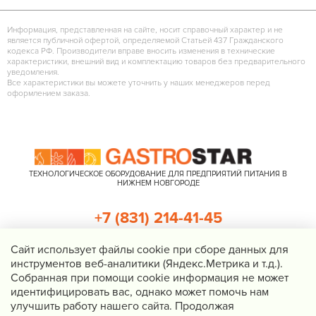
Информация, представленная на сайте, носит справочный характер и не
является публичной офертой, определяемой Статьей 437 Гражданского
кодекса РФ. Производители вправе вносить изменения в технические
характеристики, внешний вид и комплектацию товаров без предварительного
уведомления.
Все характеристики вы можете уточнить у наших менеджеров перед
оформлением заказа.
ТЕХНОЛОГИЧЕСКОЕ ОБОРУДОВАНИЕ ДЛЯ ПРЕДПРИЯТИЙ ПИТАНИЯ В
НИЖНЕМ НОВГОРОДЕ
+7 (831) 214-41-45
+7 (920) 023-22-21
Cайт использует файлы cookie при сборе данных для
инструментов веб-аналитики (Яндекс.Метрика и т.д.).
Перезвоните мне
Собранная при помощи cookie информация не может
идентифицировать вас, однако может помочь нам
Нижний Новгород, Казанское шоссе, д. 4, корп. 3, пом. 1
улучшить работу нашего сайта. Продолжая
info@gastrostar.ru