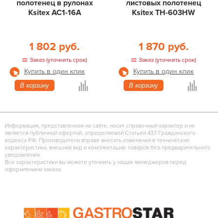
полотенец в рулонах
листовых полотенец
Ksitex АС1-16А
Ksitex ТН-603HW
1 802 руб.
1 870 руб.
Заказ (уточнить срок)
Заказ (уточнить срок)
Купить в один клик
Купить в один клик
В корзину
В корзину
Информация, представленная на сайте, носит справочный характер и не
является публичной офертой, определяемой Статьей 437 Гражданского
кодекса РФ. Производители вправе вносить изменения в технические
характеристики, внешний вид и комплектацию товаров без предварительного
уведомления.
Все характеристики вы можете уточнить у наших менеджеров перед
оформлением заказа.