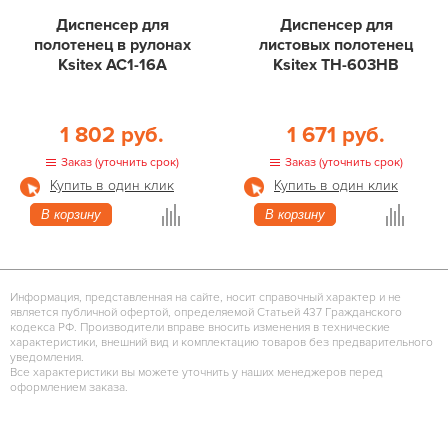
Диспенсер для
Диспенсер для
полотенец в рулонах
листовых полотенец
Ksitex АС1-16А
Ksitex ТН-603НВ
1 802 руб.
1 671 руб.
Заказ (уточнить срок)
Заказ (уточнить срок)
Купить в один клик
Купить в один клик
В корзину
В корзину
Информация, представленная на сайте, носит справочный характер и не
является публичной офертой, определяемой Статьей 437 Гражданского
кодекса РФ. Производители вправе вносить изменения в технические
характеристики, внешний вид и комплектацию товаров без предварительного
уведомления.
Все характеристики вы можете уточнить у наших менеджеров перед
оформлением заказа.