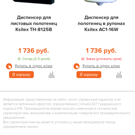
Диспенсер для
Диспенсер для
листовых полотенец
полотенец в рулонах
Ksitex ТН-8125B
Ksitex АС1-16W
1 736 руб.
1 736 руб.
Склад (2-5 дней)
Заказ (уточнить срок)
Купить в один клик
Купить в один клик
В корзину
В корзину
Информация, представленная на сайте, носит справочный характер и не
является публичной офертой, определяемой Статьей 437 Гражданского
кодекса РФ. Производители вправе вносить изменения в технические
характеристики, внешний вид и комплектацию товаров без предварительного
уведомления.
Все характеристики вы можете уточнить у наших менеджеров перед
оформлением заказа.