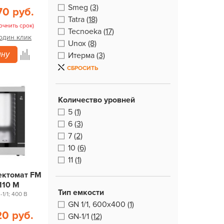
Smeg
(3)
70 руб.
Tatra
(18)
очнить срок)
Tecnoeka
(17)
 один клик
Unox
(8)
ину
Итерма
(3)
СБРОСИТЬ
Количество уровней
5
(1)
6
(3)
7
(2)
10
(6)
11
(1)
ектомат FM
110 M
Тип емкости
-1/1; 400 В
GN 1/1, 600x400
(1)
20 руб.
GN-1/1
(12)