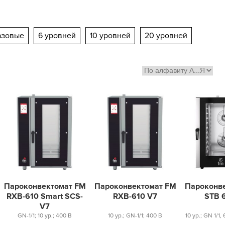
азовые
6 уровней
10 уровней
20 уровней
Пароконвектомат FM
Пароконвектомат FM
Пароконв
RXB-610 Smart SCS-
RXB-610 V7
STB 
V7
GN-1/1; 10 ур.; 400 В
10 ур.; GN-1/1; 400 В
10 ур.; GN 1/1