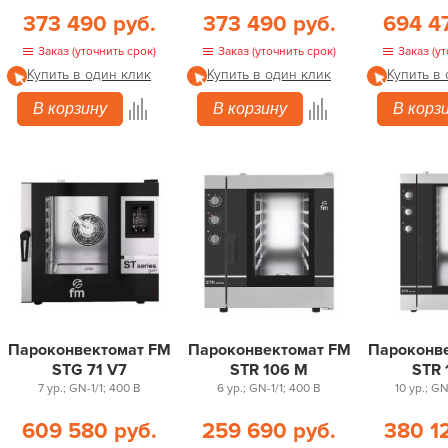
373 490 руб.
373 490 руб.
694 4
Заказ (уточнить срок)
Заказ (уточнить срок)
Заказ (ут
Купить в один клик
Купить в один клик
Купить в
В корзину
В корзину
В корз
Пароконвектомат FM
Пароконвектомат FM
Пароконв
STG 71 V7
STR 106 M
STR 
7 ур.; GN-1/1; 400 В
6 ур.; GN-1/1; 400 В
10 ур.; GN
609 580 руб.
259 690 руб.
380 1