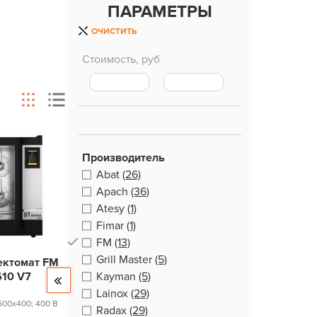
ПАРАМЕТРЫ
ОЧИСТИТЬ
Стоимость, руб
Производитель
Abat
(26)
Apach
(36)
Atesy
(1)
Fimar
(1)
FM
(13)
Grill Master
(5)
ектомат FM
610 V7
Kayman
(5)
Lainox
(29)
, 600x400; 400 В
Radax
(29)