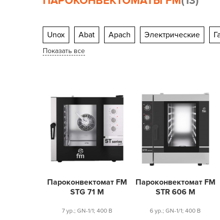
ПАРОКОНВЕКТОМАТЫ FM
(13)
Unox
Abat
Apach
Электрические
Г
Показать все
Пароконвектомат FM
Пароконвектомат FM
STG 71 M
STR 606 M
7 ур.; GN-1/1; 400 В
6 ур.; GN-1/1; 400 В