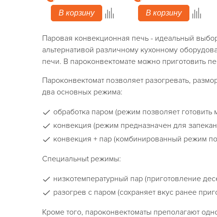
В корзину
В корзину
Паровая конвекционная печь - идеальный выбор 
альтернативой различному кухонному оборудова
печи. В пароконвектомате можно приготовить пе
Пароконвектомат позволяет разогревать, размора
два основных режима:
обработка паром (режим позволяет готовить 
конвекция (режим предназначен для запекани
конвекция + пар (комбинированный режим по
Специальныt режимы:
низкотемпературный пар (приготовление десе
разогрев с паром (сохраняет вкус ранее при
Кроме того, пароконвектоматы преполагают од