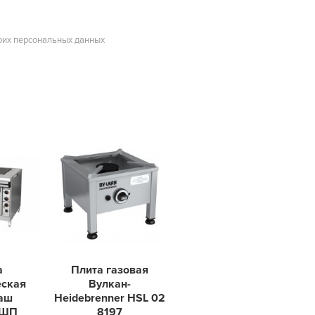
оих персональных данных
а
Плита газовая
еская
Вулкан-
аш
Heidebrenner HSL 02
4ШП
8197