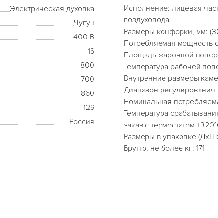
Исполнение: лицевая часть
Электрическая духовка
воздуховода
Чугун
Размеры конфорки, мм: (3
400 В
Потребляемая мощность од
16
Площадь жарочной поверхн
800
Температура рабочей пове
Внутренние размеры каме
700
Диапазон регулирования 
860
Номинальная потребляема
126
Температура срабатывания
Россия
заказ с термостатом +320°
Размеры в упаковке (ДхШх
Брутто, не более кг: 171