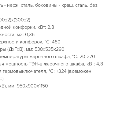
 - нерж. сталь, боковины - краш. сталь, без
00±2)х(300±2)
ной конфорки, кВт: 2,8
ости, м2: 0,36
рхности конфорок, °С: 480
ры (ДхГхВ), мм: 538х535х290
температуры жарочного шкафа, °С: 20-270
я мощность ТЭН-в жарочного шкафа, кВт: 4,8
 термовыключателя, °С: +324 (возможен
С)
В), мм: 950x900x1150