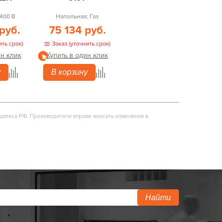
400 В
Напольная; Газ
руб.
75 134 руб.
ить срок)
Заказ (уточнить срок)
ин клик
Купить в один клик
у
В корзину
одекса РФ. Производители вправе вносить изменения в
Найти