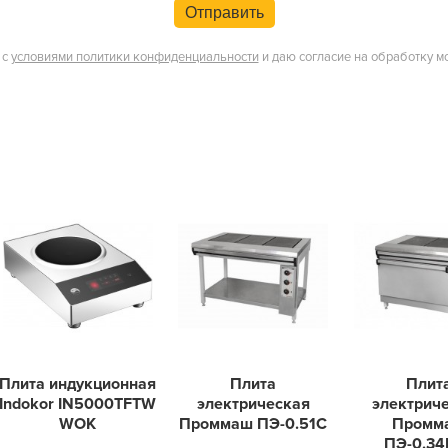
Отправить
 с
условиями политики конфиденциальности
и даю согласие на обработку м
Плита индукционная
Плита
Плит
Indokor IN5000TFTW
электрическая
электрич
WOK
Проммаш ПЭ-0.51С
Промм
ПЭ-0.3