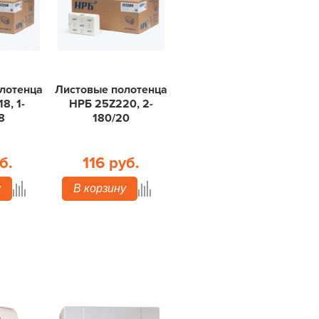
лотенца
Листовые полотенца
8, 1-
НРБ 25Z220, 2-
8
180/20
б.
116 руб.
у
В корзину