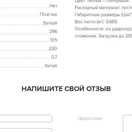
Цвет: белый - глянцевый.
Нет
Расходный материал: лис
Пластик
Габаритные размеры (ШхГх
Вес нетто (кг): 0,685
Белый
Особенности: из ударопро
296
сложения. Загрузка до 250
105
230
0.7
Китай
НАПИШИТЕ СВОЙ ОТЗЫВ
Недостатки