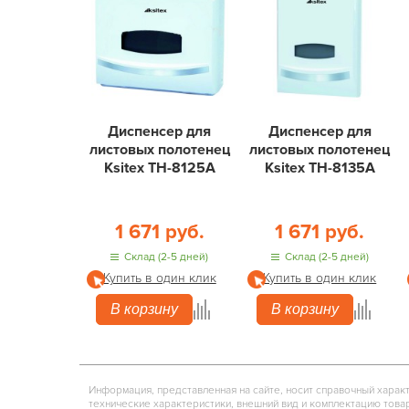
Диспенсер для
Диспенсер для
листовых полотенец
листовых полотенец
Ksitex ТН-8125А
Ksitex ТН-8135А
1 671 руб.
1 671 руб.
Склад (2-5 дней)
Склад (2-5 дней)
Купить в один клик
Купить в один клик
В корзину
В корзину
Информация, представленная на сайте, носит справочный харак
технические характеристики, внешний вид и комплектацию това