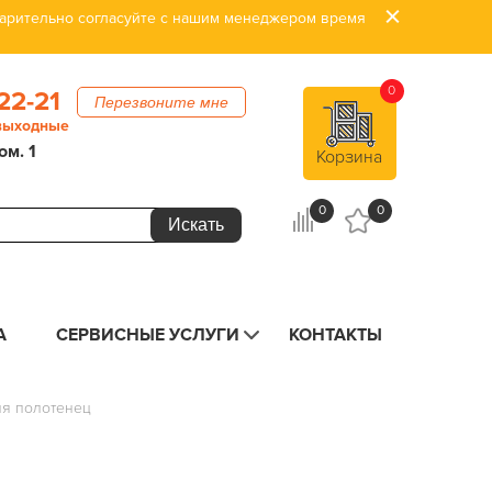
дварительно согласуйте с нашим менеджером время
0
22-21
Перезвоните мне
 выходные
ом. 1
Корзина
0
0
А
СЕРВИСНЫЕ УСЛУГИ
КОНТАКТЫ
я полотенец