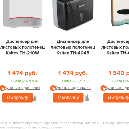
Диспенсер для
Диспенсер для
Диспенсе
листовых полотенец
листовых полотенец
листовых по
Ksitex TH-210W
Ksitex ТН-404B
Ksitex ТН
1 474 руб.
1 474 руб.
1 540 
Склад (2-5 дней)
Склад (2-5 дней)
Склад (2-5
Купить в один клик
Купить в один клик
Купить в од
В корзину
В корзину
В корзин
тер и не является публичной офертой, определяемой Статьей 437 Гражданского к
ров без предварительного уведомления.