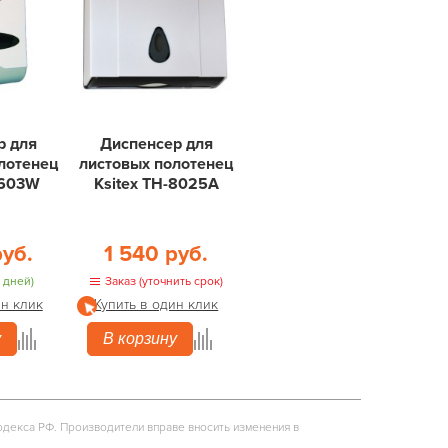
р для
Диспенсер для
лотенец
листовых полотенец
-603W
Ksitex ТН-8025A
руб.
1 540 руб.
 дней)
Заказ (уточнить срок)
ин клик
Купить в один клик
у
В корзину
одекса РФ. Производители вправе вносить изменения в