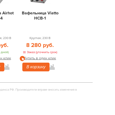
 Airhot
Вафельница Viatto
-4
HCB-1
; 230 В
Круглая; 230 В
руб.
8 280 руб.
 дней)
Заказ (уточнить срок)
ин клик
Купить в один клик
у
В корзину
одекса РФ. Производители вправе вносить изменения в