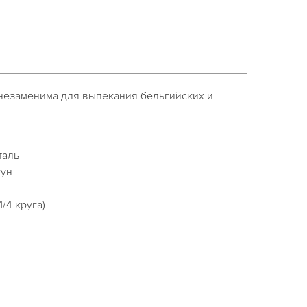
езаменима для выпекания бельгийских и
таль
гун
/4 круга)