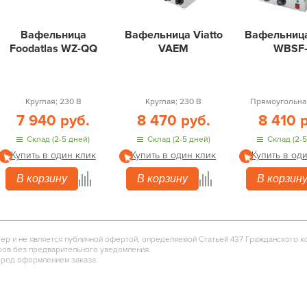
Вафельница
Вафельница Viatto
Вафельница
Foodatlas WZ-QQ
VAEM
WBSF
Круглая; 230 В
Круглая; 230 В
Прямоугольная
7 940 руб.
8 470 руб.
8 410 
Склад (2-5 дней)
Склад (2-5 дней)
Склад (2-5
Купить в один клик
Купить в один клик
Купить в од
В корзину
В корзину
В корзин
тер и не является публичной офертой, определяемой Статьей 437 Гражданского к
ров без предварительного уведомления.
еред оформлением заказа.