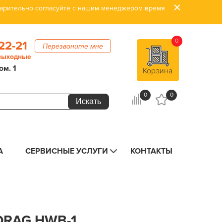
дварительно согласуйте с нашим менеджером время
0
22-21
Перезвоните мне
 выходные
ом. 1
Корзина
0
0
А
СЕРВИСНЫЕ УСЛУГИ
КОНТАКТЫ
RAG HWB-1