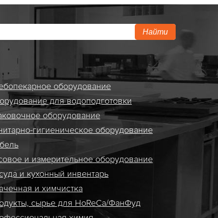
Найти
ебопекарное оборудование
орудование для водоподготовки
аковочное оборудование
нитарно-гигиеническое оборудование
бель
совое и измерительное оборудование
суда и кухонный инвентарь
ачечная и химчистка
одукты, сырье для HoReCa/ФанФуд
офессиональная химия