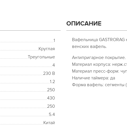
ОПИСАНИЕ
Вафельница GASTRORAG н
1
венских вафель.
Круглая
Треугольные
Антипригарное покрытие.
Материал корпуса: нерж.с
4
Материал пресс-форм: чу
230 В
Наличие таймера: да
1.2
Форма вафель: сегменты (1
250
430
250
5.4
Китай