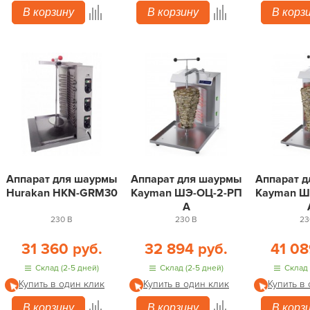
В корзину
В корзину
В корз
Аппарат для шаурмы
Аппарат для шаурмы
Аппарат 
Hurakan HKN-GRM30
Kayman ШЭ-ОЦ-2-РП
Kayman Ш
А
230 В
230 В
23
31 360 руб.
32 894 руб.
41 08
Склад (2-5 дней)
Склад (2-5 дней)
Склад 
Купить в один клик
Купить в один клик
Купить в
В корзину
В корзину
В корз