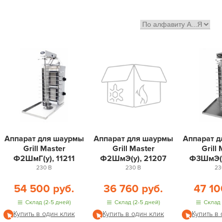
Аппарат для шаурмы
Аппарат для шаурмы
Аппарат 
Grill Master
Grill Master
Grill
Ф2ШмГ(у), 11211
Ф2ШмЭ(у), 21207
Ф3ШмЭ(у
230 В
230 В
23
54 500 руб.
36 760 руб.
47 10
Склад (2-5 дней)
Склад (2-5 дней)
Склад 
Купить в один клик
Купить в один клик
Купить в