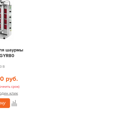
для шаурмы
 GYR80
0 В
70 руб.
очнить срок)
 один клик
ину