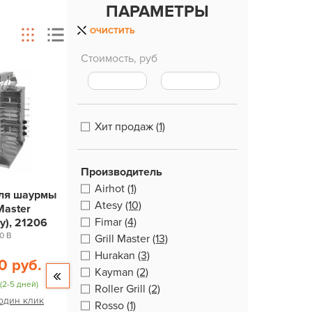
ПАРАМЕТРЫ
ОЧИСТИТЬ
Стоимость, руб
Хит продаж
(1)
Производитель
Airhot
(1)
для шаурмы
Atesy
(10)
 Master
Fimar
(4)
), 21206
0 В
Grill Master
(13)
Hurakan
(3)
0 руб.
Kayman
(2)
(2-5 дней)
Roller Grill
(2)
 один клик
Rosso
(1)