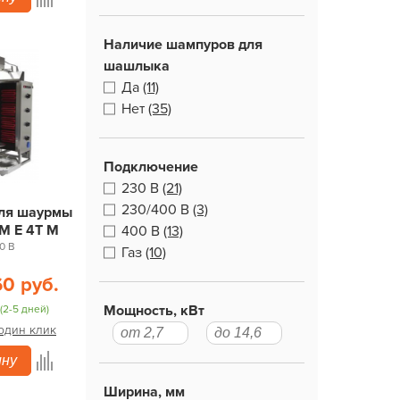
Наличие шампуров для
шашлыка
Да
(11)
Нет
(35)
Подключение
230 В
(21)
230/400 В
(3)
для шаурмы
DM E 4T M
400 В
(13)
0 В
Газ
(10)
60 руб.
Мощность, кВт
(2-5 дней)
 один клик
ину
Ширина, мм