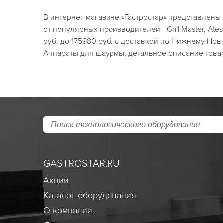
В интернет-магазине «Гастростар» представлен
от популярных производителей - Grill Master, Ate
руб. до 175980 руб. с доставкой по Нижнему Нов
Аппараты для шаурмы, детальное описание товар
GASTROSTAR.RU
Акции
Каталог оборудования
О компании