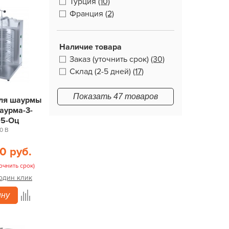
Турция
(10)
Франция
(2)
Наличие товара
Заказ (уточнить срок)
(30)
Склад (2-5 дней)
(17)
Показать 47 товаров
для шаурмы
аурма-3-
05-Оц
0 В
0 руб.
очнить срок)
 один клик
ину