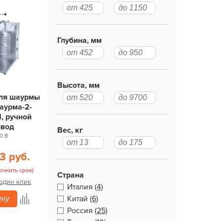
Глубина, мм
Высота, мм
для шаурмы
аурма-2-
, ручной
ивод
Вес, кг
0 В
3 руб.
очнить срок)
Страна
 один клик
Италия
(4)
Китай
(6)
ину
Россия
(25)