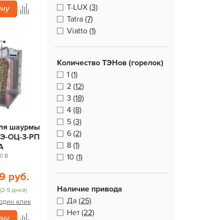
T-LUX
(3)
ину
Tatra
(7)
Viatto
(1)
Количество ТЭНов (горелок)
1
(1)
2
(12)
3
(18)
4
(8)
5
(3)
для шаурмы
6
(2)
Э-ОЦ-3-РП
8
(1)
А
0 В
10
(1)
9 руб.
Наличие привода
(2-5 дней)
Да
(25)
 один клик
Нет
(22)
ину