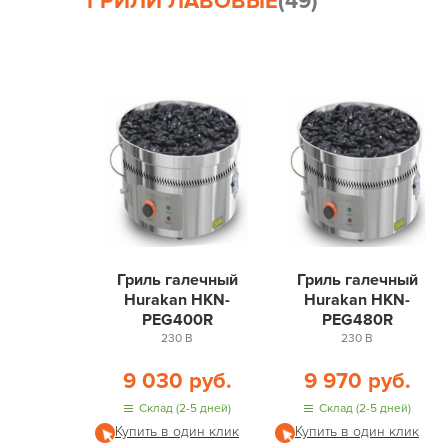
ГРИЛИ ЛАВОВЫЕ
(49)
Гриль галечный
Гриль галечный
Hurakan HKN-
Hurakan HKN-
PEG400R
PEG480R
230 В
230 В
9 030 руб.
9 970 руб.
Склад (2-5 дней)
Склад (2-5 дней)
Купить в один клик
Купить в один клик