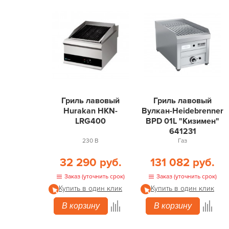
Гриль лавовый
Гриль лавовый
Hurakan HKN-
Вулкан-Heidebrenner
LRG400
BPD 01L "Кизимен"
641231
230 В
Газ
32 290 руб.
131 082 руб.
Заказ (уточнить срок)
Заказ (уточнить срок)
Купить в один клик
Купить в один клик
В корзину
В корзину