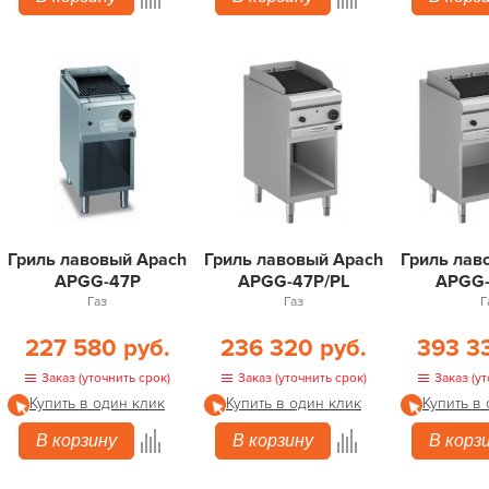
Гриль лавовый Apach
Гриль лавовый Apach
Гриль лав
APGG-47P
APGG-47P/PL
APGG-
Газ
Газ
Г
227 580 руб.
236 320 руб.
393 3
Заказ (уточнить срок)
Заказ (уточнить срок)
Заказ (ут
Купить в один клик
Купить в один клик
Купить в
В корзину
В корзину
В корз