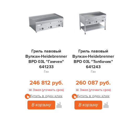
Гриль лавовый
Гриль лавовый
Вулкан-Heidebrenner
Вулкан-Heidebrenner
BPD 03L "Гамчен"
BPD 03L "Толбачик"
641233
641243
Газ
Газ
246 812 руб.
260 087 руб.
Заказ (уточнить срок)
Заказ (уточнить срок)
Купить в один клик
Купить в один клик
В корзину
В корзину