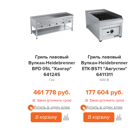
Гриль лавовый
Гриль лавовый
Вулкан-Heidebrenner
Вулкан-Heidebrenner
BPD 05L "Хангар"
ETK-BST1 "Августин"
641245
6411311
Газ
400 В
461 778 руб.
177 604 руб.
Заказ (уточнить срок)
Заказ (уточнить срок)
Купить в один клик
Купить в один клик
В корзину
В корзину