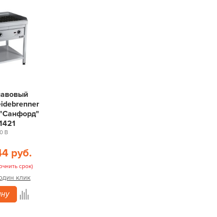
лавовый
idebrenner
 "Санфорд"
1421
0 В
44 руб.
очнить срок)
 один клик
ину