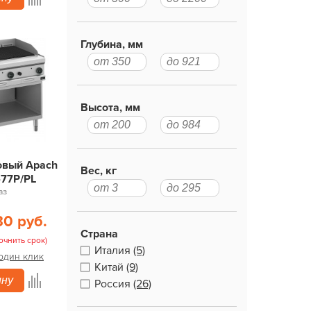
Глубина, мм
Высота, мм
овый Apach
Вес, кг
77P/PL
аз
30 руб.
Страна
очнить срок)
Италия
(5)
 один клик
Китай
(9)
ину
Россия
(26)