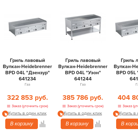
Гриль лавовый
Гриль лавовый
Гриль 
Вулкан-Heidebrenner
Вулкан-Heidebrenner
Вулкан-He
BPD 04L "Дзензур"
BPD 04L "Узон"
BPD 05L 
641234
641244
64
Газ
Газ
Г
322 853 руб.
385 786 руб.
404 8
Заказ (уточнить срок)
Заказ (уточнить срок)
Заказ (ут
Купить в один клик
Купить в один клик
Купить в
В корзину
В корзину
В корз