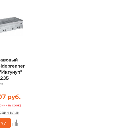
лавовый
idebrenner
"Иктунуп"
1235
аз
07 руб.
очнить срок)
 один клик
ину