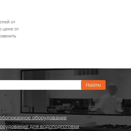
елей от
о цене от
сравнить
Найти
ебопекарное оборудование
орудование для водоподготовки