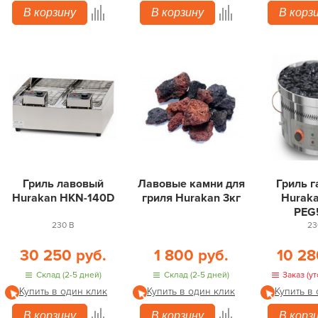
В корзину
В корзину
В корз
Гриль лавовый
Лавовые камни для
Гриль 
Hurakan HKN-140D
гриля Hurakan 3кг
Hurak
PEG
230 В
23
30 250 руб.
1 800 руб.
10 28
Склад (2-5 дней)
Склад (2-5 дней)
Заказ (ут
Купить в один клик
Купить в один клик
Купить в
В корзину
В корзину
В корз