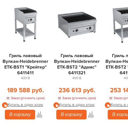
Гриль лавовый
Гриль лавовый
Гриль 
Вулкан-Heidebrenner
Вулкан-Heidebrenner
Вулкан-He
ETK-BST1 "Крейтер"
ETK-BST2 "Адамс"
ETK-BST2
6411411
6411321
641
400 В
400 В
40
189 588 руб.
236 613 руб.
253 1
Заказ (уточнить срок)
Заказ (уточнить срок)
Заказ (ут
Купить в один клик
Купить в один клик
Купить в
В корзину
В корзину
В корз