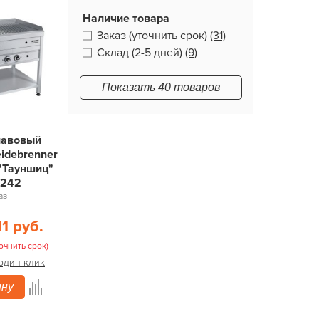
Наличие товара
Заказ (уточнить срок)
(31)
Склад (2-5 дней)
(9)
Показать 40 товаров
лавовый
idebrenner
"Тауншиц"
1242
аз
11 руб.
очнить срок)
 один клик
ину