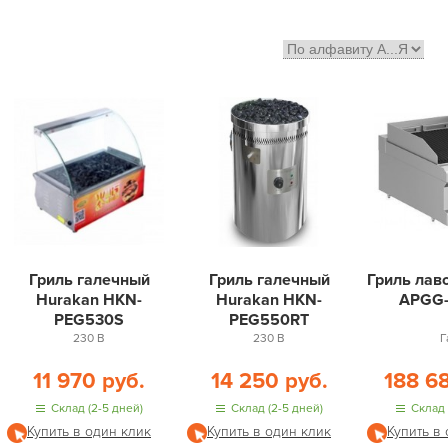
Гриль галечный
Гриль галечный
Гриль лав
Hurakan HKN-
Hurakan HKN-
APGG-
PEG530S
PEG550RT
230 В
230 В
Г
11 970 руб.
14 250 руб.
188 6
Склад (2-5 дней)
Склад (2-5 дней)
Склад 
Купить в один клик
Купить в один клик
Купить в