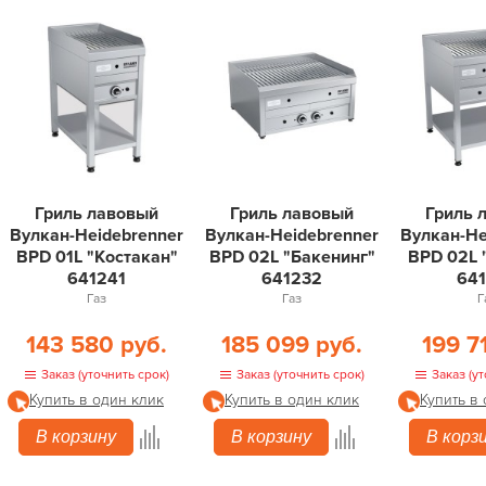
Гриль лавовый
Гриль лавовый
Гриль 
Вулкан-Heidebrenner
Вулкан-Heidebrenner
Вулкан-He
BPD 01L "Костакан"
BPD 02L "Бакенинг"
BPD 02L 
641241
641232
64
Газ
Газ
Г
143 580 руб.
185 099 руб.
199 7
Заказ (уточнить срок)
Заказ (уточнить срок)
Заказ (ут
Купить в один клик
Купить в один клик
Купить в
В корзину
В корзину
В корз