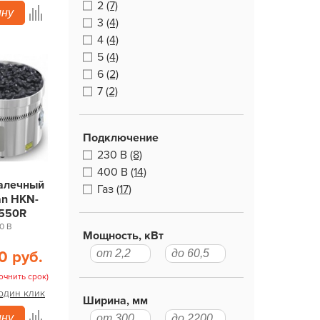
2
(7)
ину
3
(4)
4
(4)
5
(4)
6
(2)
7
(2)
Подключение
230 В
(8)
400 В
(14)
галечный
Газ
(17)
an HKN-
550R
0 В
Мощность, кВт
0 руб.
очнить срок)
 один клик
Ширина, мм
ину