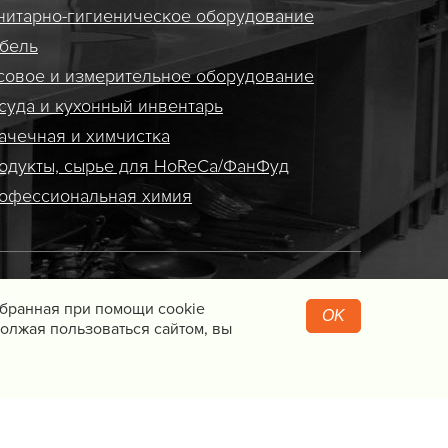
нитарно-гигиеническое оборудование
бель
совое и измерительное оборудование
суда и кухонный инвентарь
ачечная и химчистка
одукты, сырье для HoReCa/ФанФуд
офессиональная химия
+7 (831) 214-41-45
Собранная при помощи cookie
OK
олжая пользоваться сайтом, вы
+7 (920) 023-22-21
Перезвоните мне