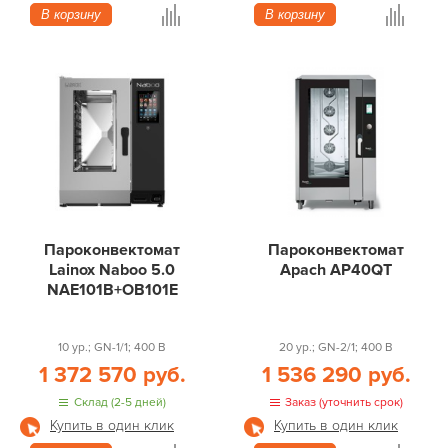
В корзину
В корзину
Пароконвектомат
Пароконвектомат
Lainox Naboo 5.0
Apach AP40QT
NAE101B+OB101E
10 ур.; GN-1/1; 400 В
20 ур.; GN-2/1; 400 В
1 372 570 руб.
1 536 290 руб.
Склад (2-5 дней)
Заказ (уточнить срок)
Купить в один клик
Купить в один клик