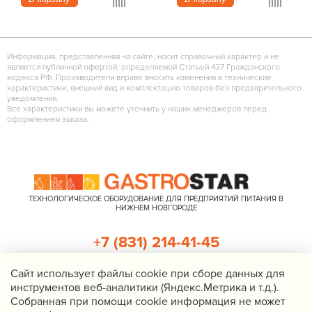
Информация, представленная на сайте, носит справочный характер и не
является публичной офертой, определяемой Статьей 437 Гражданского
кодекса РФ. Производители вправе вносить изменения в технические
характеристики, внешний вид и комплектацию товаров без предварительного
уведомления.
Все характеристики вы можете уточнить у наших менеджеров перед
оформлением заказа.
ТЕХНОЛОГИЧЕСКОЕ ОБОРУДОВАНИЕ ДЛЯ ПРЕДПРИЯТИЙ ПИТАНИЯ В
НИЖНЕМ НОВГОРОДЕ
+7 (831) 214-41-45
+7 (920) 023-22-21
Cайт использует файлы cookie при сборе данных для
инструментов веб-аналитики (Яндекс.Метрика и т.д.).
Перезвоните мне
Собранная при помощи cookie информация не может