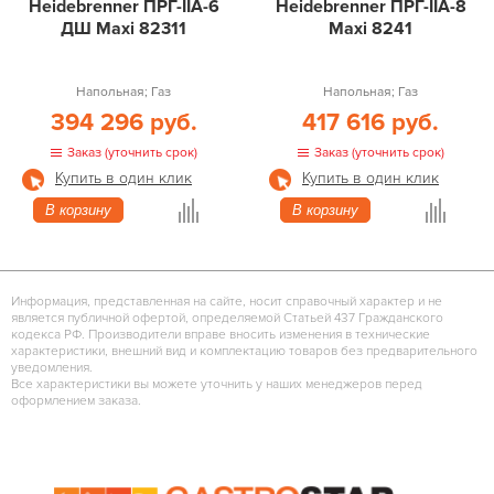
Heidebrenner ПРГ-IIA-6
Heidebrenner ПРГ-IIA-8
ДШ Maxi 82311
Maxi 8241
Напольная; Газ
Напольная; Газ
394 296 руб.
417 616 руб.
Заказ (уточнить срок)
Заказ (уточнить срок)
Купить в один клик
Купить в один клик
В корзину
В корзину
Информация, представленная на сайте, носит справочный характер и не
является публичной офертой, определяемой Статьей 437 Гражданского
кодекса РФ. Производители вправе вносить изменения в технические
характеристики, внешний вид и комплектацию товаров без предварительного
уведомления.
Все характеристики вы можете уточнить у наших менеджеров перед
оформлением заказа.