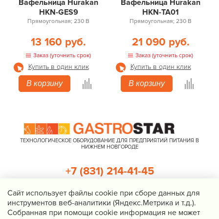
Вафельница Hurakan
Вафельница Hurakan
HKN-GES9
HKN-TA01
Прямоугольная; 230 В
Прямоугольная; 230 В
13 160 руб.
21 090 руб.
Заказ (уточнить срок)
Заказ (уточнить срок)
Купить в один клик
Купить в один клик
В корзину
В корзину
ТЕХНОЛОГИЧЕСКОЕ ОБОРУДОВАНИЕ ДЛЯ ПРЕДПРИЯТИЙ ПИТАНИЯ В
НИЖНЕМ НОВГОРОДЕ
+7 (831) 214-41-45
+7 (920) 023-22-21
Cайт использует файлы cookie при сборе данных для
инструментов веб-аналитики (Яндекс.Метрика и т.д.).
Перезвоните мне
Собранная при помощи cookie информация не может