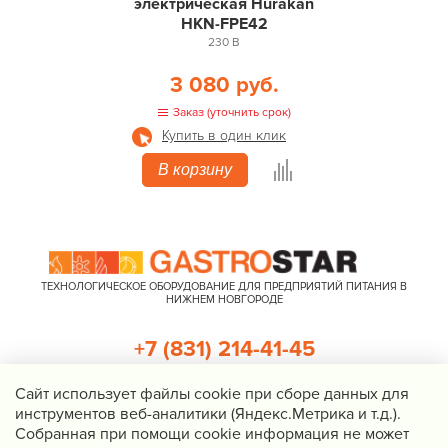
электрическая Hurakan
HKN-FPE42
230 В
3 080 руб.
Заказ (уточнить срок)
Купить в один клик
В корзину
ТЕХНОЛОГИЧЕСКОЕ ОБОРУДОВАНИЕ ДЛЯ ПРЕДПРИЯТИЙ ПИТАНИЯ В
НИЖНЕМ НОВГОРОДЕ
+7 (831) 214-41-45
+7 (920) 023-22-21
Cайт использует файлы cookie при сборе данных для
инструментов веб-аналитики (Яндекс.Метрика и т.д.).
Перезвоните мне
Собранная при помощи cookie информация не может