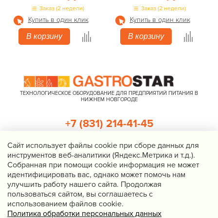
Заказ (2 недели)
Заказ (2 недели)
Купить в один клик
Купить в один клик
В корзину
В корзину
ТЕХНОЛОГИЧЕСКОЕ ОБОРУДОВАНИЕ ДЛЯ ПРЕДПРИЯТИЙ ПИТАНИЯ В
НИЖНЕМ НОВГОРОДЕ
+7 (831) 214-41-45
+7 (920) 023-22-21
Cайт использует файлы cookie при сборе данных для
инструментов веб-аналитики (Яндекс.Метрика и т.д.).
Перезвоните мне
Собранная при помощи cookie информация не может
идентифицировать вас, однако может помочь нам
Нижний Новгород, Казанское шоссе, д. 4, корп. 3, пом. 1
улучшить работу нашего сайта. Продолжая
info@gastrostar.ru
пользоваться сайтом, вы соглашаетесь с
Политика конфиденциальности
использованием файлов cookie.
Политика обработки персональных данных