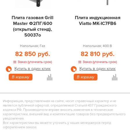
Плита газовая Grill
Плита индукционная
Master Ф2ПГ/600
Viatto MK-IC7FB6
(открытый стенд),
50037о
Напольная; Газ
Напольная; 400 В
82 850 руб.
82 810 руб.
Заказ (уточнить срок)
Заказ (уточнить срок)
Купить в один клик
Купить в один клик
В корзину
В корзину
Информация, представленная на сайте, носит справочный характер и не
является публичной офертой, определяемой Статьей 437 Гражданского
кодекса РФ. Производители вправе вносить изменения в технические
характеристики, внешний вид и комплектацию товаров без предварительного
уведомления.
Все характеристики вы можете уточнить у наших менеджеров перед
оформлением заказа.