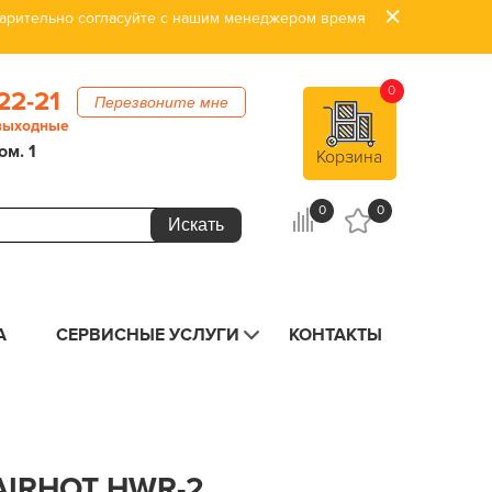
дварительно согласуйте с нашим менеджером время
0
22-21
Перезвоните мне
 выходные
ом. 1
Корзина
0
0
А
СЕРВИСНЫЕ УСЛУГИ
КОНТАКТЫ
IRHOT HWR-2