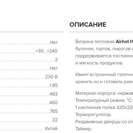
ОПИСАНИЕ
Витрина тепловая
Airhot
Нет
булочек, тортов, пирогов 
+30...+240
поддерживается постоянн
2
и мягкость продуктов.
Нет
Имеет встроенный галечн
230 В
хранить но и готовить ра
1.85
Материал корпуса: нержа
483
Температурный режим, °С:
460
1 наклонная полка 320x22
765
Терморегулятор.
22
Раздвижные дверцы со ст
Китай
Таймер.