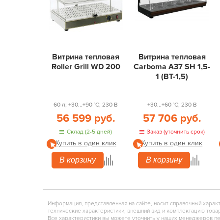
Витрина тепловая
Витрина тепловая
Roller Grill WD 200
Carboma A37 SH 1,5-
1 (ВТ-1,5)
60 л; +30...+90 °С; 230 В
+30...+60 °С; 230 В
56 599 руб.
57 706 руб.
Склад (2-5 дней)
Заказ (уточнить срок)
Купить в один клик
Купить в один клик
В корзину
В корзину
Информация, представленная на сайте, носит справочный харак
технические характеристики, внешний вид и комплектацию това
Все характеристики вы можете уточнить у наших менеджеров п