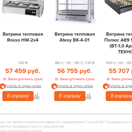
Витрина тепловая
Витрина тепловая
Витрина те
Rosso HW-2x4
Atesy ВК-4-01
Полюс А89 S
(ВТ-1,0 Ар
ТЕХН
230 В
180 л; +30...+85 °С; 230 В
500 л; +30...+60
57 459 руб.
56 755 руб.
55 707 
Заказ (уточнить срок)
Заказ (уточнить срок)
Заказ (уточн
Купить в один клик
Купить в один клик
Купить в од
В корзину
В корзину
В корзин
тер и не является публичной офертой, определяемой Статьей 437 Гражданского к
ров без предварительного уведомления.
еред оформлением заказа.